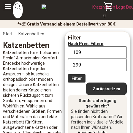
0
🐾📦 Gratis Versand ab einem Bestellwert von 80 €
Start
Katzenbetten
Filter
Katzenbetten
Nach Preis Filtern
Katzenbetten für erholsamen
Schlaf & maximalen Komfort
Entdecke hochwertige
Katzenbetten für jeden
Anspruch – ob kuschelig,
Filter
orthopädisch oder modern
designt. Unsere Katzenbetten
Zurücksetzen
bieten deiner Katze einen
sicheren Rückzugsort zum
Schlafen, Entspannen und
Sonderanfertigung
Wohlfühlen. Wähle aus
gewünscht?
verschiedenen Größen, Formen
Sie finden nicht den
und Materialien das perfekte
passenden Kratzbaum? Wir
Katzenbett für Kitten,
fertigen individuelle Modelle
ausgewachsene Katzen oder
nach Ihren Wünschen.
Senioren. Pflegeleicht, langlebig
Handgefertigte