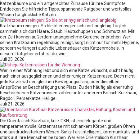
Katzenbäume und ein artgerechtes Zuhause für Ihre Samtpfote.
Entdecken Sie hilfreiche Tipps, spannende Ratgeber und wertvolles
Wissen für glückliche Katzen.
Kratzbaum reinigen: So bleibt er hygienisch und langlebig Täglich
sammeln sich dort Haare, Staub, Hautschuppen und Schmutz an. Mit
der Zeit können außerdem unangenehme Gerüche entstehen. Wer
seinen Kratzbaum regelmäßig reinigt, sorgt nicht nur für mehr Hygiene,
sondern verlängert auch die Lebensdauer des Katzenmöbels. In
diesem Ratgeber erfährst du, wie…
Juli 25, 2026
Wer in einer Wohnung lebt und sich eine Katze wünscht, sucht häufig
nach einer ausgeglichenen und eher ruhigen Katzenrasse. Doch nicht
jede Katze hat den gleichen Bewegungsdrang oder dieselben
Ansprüche an Beschäftigung und Platz. Zu den häufig als eher ruhig
beschriebenen Katzenrassen zählen unter anderem Britisch Kurzhaar,
Ragdoll, Perserkatze, Heilige…
Juli 21, 2026
Die Orientalisch Kurzhaar, kurz OKH, ist eine elegante und
temperamentvolle Katzenrasse mit schlankem Körper, großen Ohren
und ausdrucksstarkem Wesen. Sie gilt als intelligent, kommunikativ und
stark auf ihre Menschen bezogen. Wer eine Orientalisch Kurzhaar