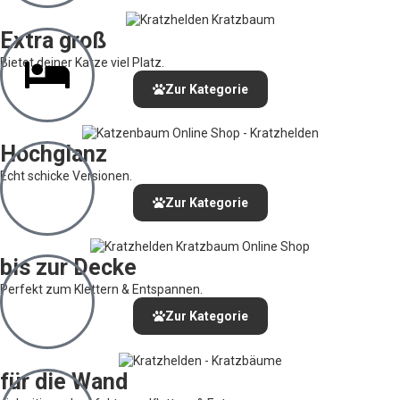
Extra groß
Bietet deiner Katze viel Platz.
Zur Kategorie
Hochglanz
Echt schicke Versionen.
Zur Kategorie
bis zur Decke
Perfekt zum Klettern & Entspannen.
Zur Kategorie
für die Wand