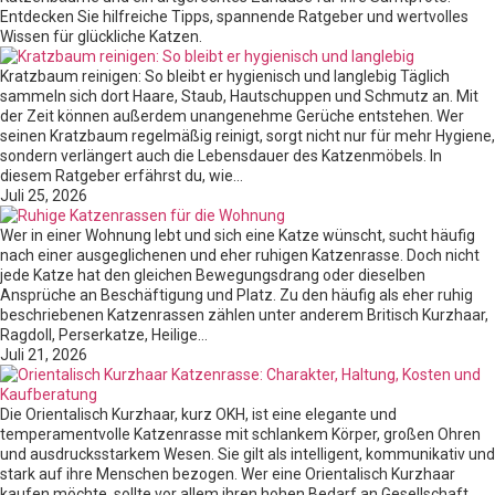
Entdecken Sie hilfreiche Tipps, spannende Ratgeber und wertvolles
Wissen für glückliche Katzen.
Kratzbaum reinigen: So bleibt er hygienisch und langlebig Täglich
sammeln sich dort Haare, Staub, Hautschuppen und Schmutz an. Mit
der Zeit können außerdem unangenehme Gerüche entstehen. Wer
seinen Kratzbaum regelmäßig reinigt, sorgt nicht nur für mehr Hygiene,
sondern verlängert auch die Lebensdauer des Katzenmöbels. In
diesem Ratgeber erfährst du, wie…
Juli 25, 2026
Wer in einer Wohnung lebt und sich eine Katze wünscht, sucht häufig
nach einer ausgeglichenen und eher ruhigen Katzenrasse. Doch nicht
jede Katze hat den gleichen Bewegungsdrang oder dieselben
Ansprüche an Beschäftigung und Platz. Zu den häufig als eher ruhig
beschriebenen Katzenrassen zählen unter anderem Britisch Kurzhaar,
Ragdoll, Perserkatze, Heilige…
Juli 21, 2026
Die Orientalisch Kurzhaar, kurz OKH, ist eine elegante und
temperamentvolle Katzenrasse mit schlankem Körper, großen Ohren
und ausdrucksstarkem Wesen. Sie gilt als intelligent, kommunikativ und
stark auf ihre Menschen bezogen. Wer eine Orientalisch Kurzhaar
kaufen möchte, sollte vor allem ihren hohen Bedarf an Gesellschaft,