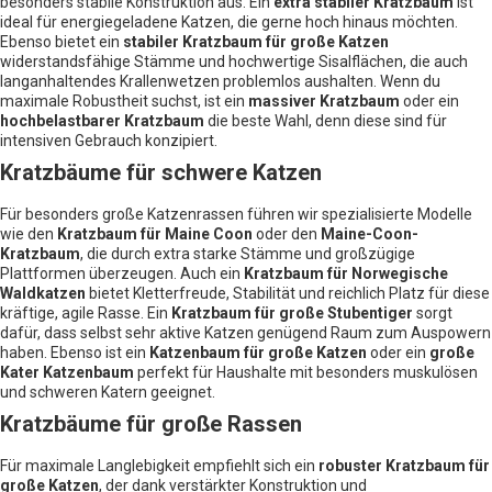
besonders stabile Konstruktion aus. Ein
extra stabiler Kratzbaum
ist
ideal für energiegeladene Katzen, die gerne hoch hinaus möchten.
Ebenso bietet ein
stabiler Kratzbaum für große Katzen
widerstandsfähige Stämme und hochwertige Sisalflächen, die auch
langanhaltendes Krallenwetzen problemlos aushalten. Wenn du
maximale Robustheit suchst, ist ein
massiver Kratzbaum
oder ein
hochbelastbarer Kratzbaum
die beste Wahl, denn diese sind für
intensiven Gebrauch konzipiert.
Kratzbäume für schwere Katzen
Für besonders große Katzenrassen führen wir spezialisierte Modelle
wie den
Kratzbaum für Maine Coon
oder den
Maine-Coon-
Kratzbaum
, die durch extra starke Stämme und großzügige
Plattformen überzeugen. Auch ein
Kratzbaum für Norwegische
Waldkatzen
bietet Kletterfreude, Stabilität und reichlich Platz für diese
kräftige, agile Rasse. Ein
Kratzbaum für große Stubentiger
sorgt
dafür, dass selbst sehr aktive Katzen genügend Raum zum Auspowern
haben. Ebenso ist ein
Katzenbaum für große Katzen
oder ein
große
Kater Katzenbaum
perfekt für Haushalte mit besonders muskulösen
und schweren Katern geeignet.
Kratzbäume für große Rassen
Für maximale Langlebigkeit empfiehlt sich ein
robuster Kratzbaum für
große Katzen
, der dank verstärkter Konstruktion und