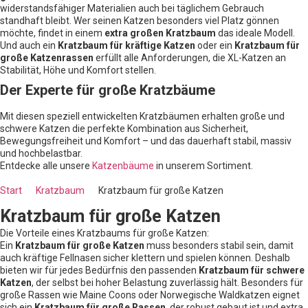
widerstandsfähiger Materialien auch bei täglichem Gebrauch
standhaft bleibt. Wer seinen Katzen besonders viel Platz gönnen
möchte, findet in einem
extra großen Kratzbaum
das ideale Modell.
Und auch ein
Kratzbaum für kräftige Katzen
oder ein
Kratzbaum für
große Katzenrassen
erfüllt alle Anforderungen, die XL-Katzen an
Stabilität, Höhe und Komfort stellen.
Der Experte für große Kratzbäume
Mit diesen speziell entwickelten Kratzbäumen erhalten große und
schwere Katzen die perfekte Kombination aus Sicherheit,
Bewegungsfreiheit und Komfort – und das dauerhaft stabil, massiv
und hochbelastbar.
Entdecke alle unsere
Katzenbäume
in unserem Sortiment.
Start
Kratzbaum
Kratzbaum für große Katzen
Kratzbaum für große Katzen
Die Vorteile eines Kratzbaums für große Katzen:
Ein
Kratzbaum für große Katzen
muss besonders stabil sein, damit
auch kräftige Fellnasen sicher klettern und spielen können. Deshalb
bieten wir für jedes Bedürfnis den passenden
Kratzbaum für schwere
Katzen
, der selbst bei hoher Belastung zuverlässig hält. Besonders für
große Rassen wie Maine Coons oder Norwegische Waldkatzen eignet
sich ein
Kratzbaum für große Rassen
, der robust gebaut ist und extra