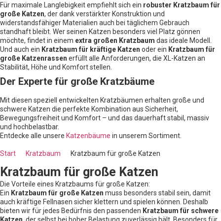
Für maximale Langlebigkeit empfiehlt sich ein
robuster Kratzbaum für
große Katzen
, der dank verstärkter Konstruktion und
widerstandsfähiger Materialien auch bei täglichem Gebrauch
standhaft bleibt. Wer seinen Katzen besonders viel Platz gönnen
möchte, findet in einem
extra großen Kratzbaum
das ideale Modell.
Und auch ein
Kratzbaum für kräftige Katzen
oder ein
Kratzbaum für
große Katzenrassen
erfüllt alle Anforderungen, die XL-Katzen an
Stabilität, Höhe und Komfort stellen.
Der Experte für große Kratzbäume
Mit diesen speziell entwickelten Kratzbäumen erhalten große und
schwere Katzen die perfekte Kombination aus Sicherheit,
Bewegungsfreiheit und Komfort – und das dauerhaft stabil, massiv
und hochbelastbar.
Entdecke alle unsere
Katzenbäume
in unserem Sortiment.
Start
Kratzbaum
Kratzbaum für große Katzen
Kratzbaum für große Katzen
Die Vorteile eines Kratzbaums für große Katzen:
Ein
Kratzbaum für große Katzen
muss besonders stabil sein, damit
auch kräftige Fellnasen sicher klettern und spielen können. Deshalb
bieten wir für jedes Bedürfnis den passenden
Kratzbaum für schwere
Katzen
, der selbst bei hoher Belastung zuverlässig hält. Besonders für