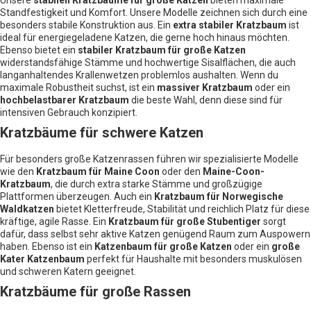
Unsere
stabilen Kratzbäume für große Katzen
bieten maximale
Standfestigkeit und Komfort. Unsere Modelle zeichnen sich durch eine
besonders stabile Konstruktion aus. Ein
extra stabiler Kratzbaum
ist
ideal für energiegeladene Katzen, die gerne hoch hinaus möchten.
Ebenso bietet ein
stabiler Kratzbaum für große Katzen
widerstandsfähige Stämme und hochwertige Sisalflächen, die auch
langanhaltendes Krallenwetzen problemlos aushalten. Wenn du
maximale Robustheit suchst, ist ein
massiver Kratzbaum
oder ein
hochbelastbarer Kratzbaum
die beste Wahl, denn diese sind für
intensiven Gebrauch konzipiert.
Kratzbäume für schwere Katzen
Für besonders große Katzenrassen führen wir spezialisierte Modelle
wie den
Kratzbaum für Maine Coon
oder den
Maine-Coon-
Kratzbaum
, die durch extra starke Stämme und großzügige
Plattformen überzeugen. Auch ein
Kratzbaum für Norwegische
Waldkatzen
bietet Kletterfreude, Stabilität und reichlich Platz für diese
kräftige, agile Rasse. Ein
Kratzbaum für große Stubentiger
sorgt
dafür, dass selbst sehr aktive Katzen genügend Raum zum Auspowern
haben. Ebenso ist ein
Katzenbaum für große Katzen
oder ein
große
Kater Katzenbaum
perfekt für Haushalte mit besonders muskulösen
und schweren Katern geeignet.
Kratzbäume für große Rassen