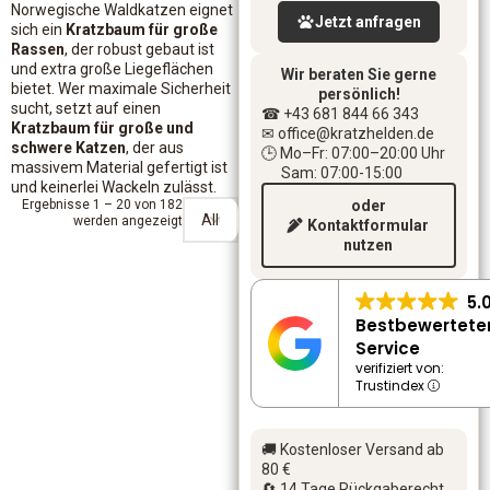
Norwegische Waldkatzen eignet
Jetzt anfragen
sich ein
Kratzbaum für große
Rassen
, der robust gebaut ist
und extra große Liegeflächen
Wir beraten Sie gerne
bietet. Wer maximale Sicherheit
persönlich!
sucht, setzt auf einen
☎ +43 681 844 66 343
Kratzbaum für große und
✉ office
@kratzhelden.de
schwere Katzen
, der aus
🕒 Mo–Fr: 07:00–20:00 Uhr
massivem Material gefertigt ist
Sam: 07:00-15:00
und keinerlei Wackeln zulässt.
Ergebnisse 1 – 20 von 182
oder
werden angezeigt
Kontaktformular
nutzen
5.
Bestbewertete
Service
verifiziert von:
Trustindex
🚚 Kostenloser Versand ab
80 €
🔄 14 Tage Rückgaberecht