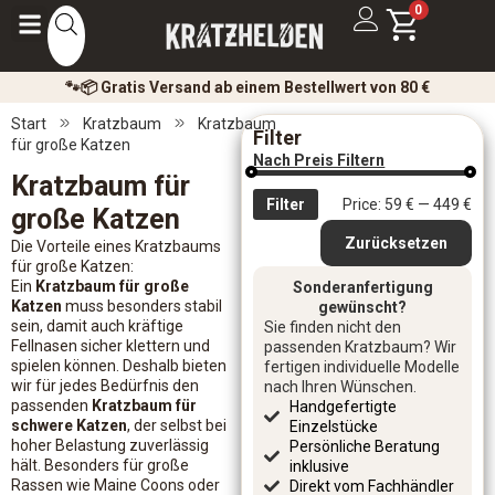
0
🐾📦 Gratis Versand ab einem Bestellwert von 80 €
Start
Kratzbaum
Kratzbaum
Filter
für große Katzen
Nach Preis Filtern
Kratzbaum für
Filter
Price:
59 €
—
449 €
große Katzen
Zurücksetzen
Die Vorteile eines Kratzbaums
für große Katzen:
Ein
Kratzbaum für große
Sonderanfertigung
Katzen
muss besonders stabil
gewünscht?
sein, damit auch kräftige
Sie finden nicht den
Fellnasen sicher klettern und
passenden Kratzbaum? Wir
spielen können. Deshalb bieten
fertigen individuelle Modelle
wir für jedes Bedürfnis den
nach Ihren Wünschen.
passenden
Kratzbaum für
Handgefertigte
schwere Katzen
, der selbst bei
Einzelstücke
hoher Belastung zuverlässig
Persönliche Beratung
hält. Besonders für große
inklusive
Rassen wie Maine Coons oder
Direkt vom Fachhändler