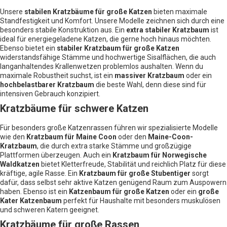
Unsere
stabilen Kratzbäume für große Katzen
bieten maximale
Standfestigkeit und Komfort. Unsere Modelle zeichnen sich durch eine
besonders stabile Konstruktion aus. Ein
extra stabiler Kratzbaum
ist
ideal für energiegeladene Katzen, die gerne hoch hinaus möchten.
Ebenso bietet ein
stabiler Kratzbaum für große Katzen
widerstandsfähige Stämme und hochwertige Sisalflächen, die auch
langanhaltendes Krallenwetzen problemlos aushalten. Wenn du
maximale Robustheit suchst, ist ein
massiver Kratzbaum
oder ein
hochbelastbarer Kratzbaum
die beste Wahl, denn diese sind für
intensiven Gebrauch konzipiert.
Kratzbäume für schwere Katzen
Für besonders große Katzenrassen führen wir spezialisierte Modelle
wie den
Kratzbaum für Maine Coon
oder den
Maine-Coon-
Kratzbaum
, die durch extra starke Stämme und großzügige
Plattformen überzeugen. Auch ein
Kratzbaum für Norwegische
Waldkatzen
bietet Kletterfreude, Stabilität und reichlich Platz für diese
kräftige, agile Rasse. Ein
Kratzbaum für große Stubentiger
sorgt
dafür, dass selbst sehr aktive Katzen genügend Raum zum Auspowern
haben. Ebenso ist ein
Katzenbaum für große Katzen
oder ein
große
Kater Katzenbaum
perfekt für Haushalte mit besonders muskulösen
und schweren Katern geeignet.
Kratzbäume für große Rassen