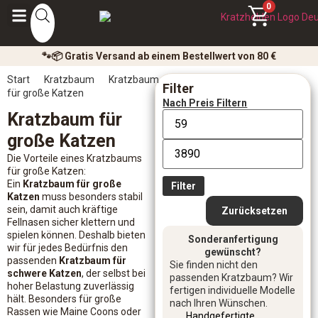
0
🐾📦 Gratis Versand ab einem Bestellwert von 80 €
Start
Kratzbaum
Kratzbaum
Filter
für große Katzen
Nach Preis Filtern
Kratzbaum für
große Katzen
Die Vorteile eines Kratzbaums
für große Katzen:
Ein
Kratzbaum für große
Filter
Katzen
muss besonders stabil
sein, damit auch kräftige
Zurücksetzen
Fellnasen sicher klettern und
spielen können. Deshalb bieten
Sonderanfertigung
wir für jedes Bedürfnis den
gewünscht?
passenden
Kratzbaum für
Sie finden nicht den
schwere Katzen
, der selbst bei
passenden Kratzbaum? Wir
hoher Belastung zuverlässig
fertigen individuelle Modelle
hält. Besonders für große
nach Ihren Wünschen.
Rassen wie Maine Coons oder
Handgefertigte