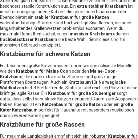
Standfestigkeit und Komfort. Unsere Modelle zeichnen sich durch eine
besonders stabile Konstruktion aus. Ein
extra stabiler Kratzbaum
ist
ideal für energiegeladene Katzen, die gerne hoch hinaus möchten.
Ebenso bietet ein
stabiler Kratzbaum für große Katzen
widerstandsfähige Stämme und hochwertige Sisalflächen, die auch
langanhaltendes Krallenwetzen problemlos aushalten. Wenn du
maximale Robustheit suchst, ist ein
massiver Kratzbaum
oder ein
hochbelastbarer Kratzbaum
die beste Wahl, denn diese sind für
intensiven Gebrauch konzipiert.
Kratzbäume für schwere Katzen
Für besonders große Katzenrassen führen wir spezialisierte Modelle
wie den
Kratzbaum für Maine Coon
oder den
Maine-Coon-
Kratzbaum
, die durch extra starke Stämme und großzügige
Plattformen überzeugen. Auch ein
Kratzbaum für Norwegische
Waldkatzen
bietet Kletterfreude, Stabilität und reichlich Platz für diese
kräftige, agile Rasse. Ein
Kratzbaum für große Stubentiger
sorgt
dafür, dass selbst sehr aktive Katzen genügend Raum zum Auspowern
haben. Ebenso ist ein
Katzenbaum für große Katzen
oder ein
große
Kater Katzenbaum
perfekt für Haushalte mit besonders muskulösen
und schweren Katern geeignet.
Kratzbäume für große Rassen
Für maximale Langlebigkeit empfiehlt sich ein
robuster Kratzbaum für