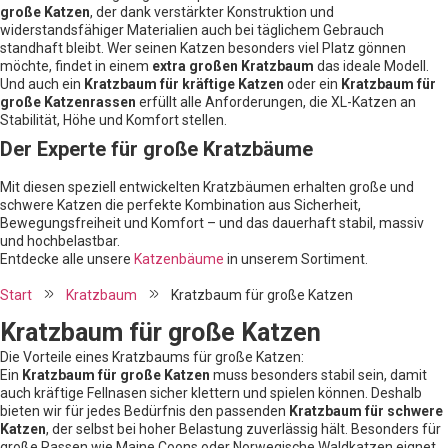
große Katzen
, der dank verstärkter Konstruktion und
widerstandsfähiger Materialien auch bei täglichem Gebrauch
standhaft bleibt. Wer seinen Katzen besonders viel Platz gönnen
möchte, findet in einem
extra großen Kratzbaum
das ideale Modell.
Und auch ein
Kratzbaum für kräftige Katzen
oder ein
Kratzbaum für
große Katzenrassen
erfüllt alle Anforderungen, die XL-Katzen an
Stabilität, Höhe und Komfort stellen.
Der Experte für große Kratzbäume
Mit diesen speziell entwickelten Kratzbäumen erhalten große und
schwere Katzen die perfekte Kombination aus Sicherheit,
Bewegungsfreiheit und Komfort – und das dauerhaft stabil, massiv
und hochbelastbar.
Entdecke alle unsere
Katzenbäume
in unserem Sortiment.
Start
Kratzbaum
Kratzbaum für große Katzen
Kratzbaum für große Katzen
Die Vorteile eines Kratzbaums für große Katzen:
Ein
Kratzbaum für große Katzen
muss besonders stabil sein, damit
auch kräftige Fellnasen sicher klettern und spielen können. Deshalb
bieten wir für jedes Bedürfnis den passenden
Kratzbaum für schwere
Katzen
, der selbst bei hoher Belastung zuverlässig hält. Besonders für
große Rassen wie Maine Coons oder Norwegische Waldkatzen eignet