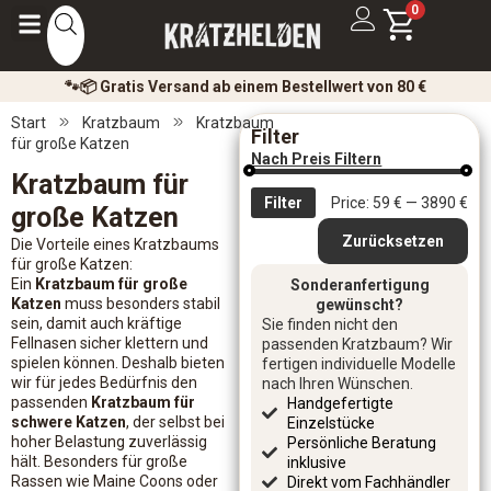
0
🐾📦 Gratis Versand ab einem Bestellwert von 80 €
Start
Kratzbaum
Kratzbaum
Filter
für große Katzen
Nach Preis Filtern
Kratzbaum für
Filter
Price:
59 €
—
3890 €
große Katzen
Zurücksetzen
Die Vorteile eines Kratzbaums
für große Katzen:
Ein
Kratzbaum für große
Sonderanfertigung
Katzen
muss besonders stabil
gewünscht?
sein, damit auch kräftige
Sie finden nicht den
Fellnasen sicher klettern und
passenden Kratzbaum? Wir
spielen können. Deshalb bieten
fertigen individuelle Modelle
wir für jedes Bedürfnis den
nach Ihren Wünschen.
passenden
Kratzbaum für
Handgefertigte
schwere Katzen
, der selbst bei
Einzelstücke
hoher Belastung zuverlässig
Persönliche Beratung
hält. Besonders für große
inklusive
Rassen wie Maine Coons oder
Direkt vom Fachhändler