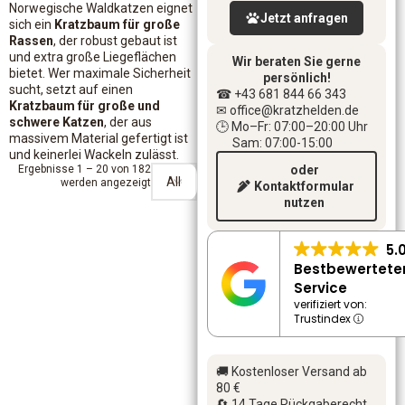
Norwegische Waldkatzen eignet
Jetzt anfragen
sich ein
Kratzbaum für große
Rassen
, der robust gebaut ist
und extra große Liegeflächen
Wir beraten Sie gerne
bietet. Wer maximale Sicherheit
persönlich!
sucht, setzt auf einen
☎ +43 681 844 66 343
Kratzbaum für große und
✉ office
@kratzhelden.de
schwere Katzen
, der aus
🕒 Mo–Fr: 07:00–20:00 Uhr
massivem Material gefertigt ist
Sam: 07:00-15:00
und keinerlei Wackeln zulässt.
Ergebnisse 1 – 20 von 182
oder
werden angezeigt
Kontaktformular
nutzen
5.
Bestbewertete
Service
verifiziert von:
Trustindex
🚚 Kostenloser Versand ab
80 €
🔄 14 Tage Rückgaberecht