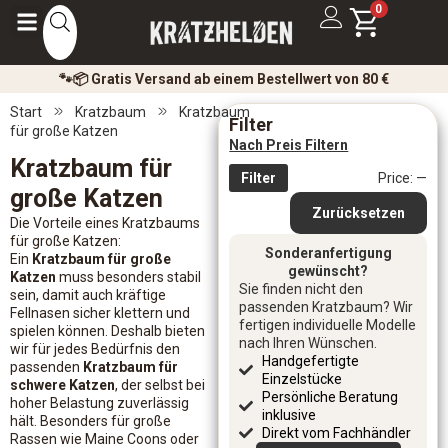
0
🐾📦 Gratis Versand ab einem Bestellwert von 80 €
Start
Kratzbaum
Kratzbaum
Filter
für große Katzen
Nach Preis Filtern
Kratzbaum für
Filter
Price:
—
große Katzen
Zurücksetzen
Die Vorteile eines Kratzbaums
für große Katzen:
Sonderanfertigung
Ein
Kratzbaum für große
gewünscht?
Katzen
muss besonders stabil
Sie finden nicht den
sein, damit auch kräftige
passenden Kratzbaum? Wir
Fellnasen sicher klettern und
fertigen individuelle Modelle
spielen können. Deshalb bieten
nach Ihren Wünschen.
wir für jedes Bedürfnis den
Handgefertigte
passenden
Kratzbaum für
Einzelstücke
schwere Katzen
, der selbst bei
Persönliche Beratung
hoher Belastung zuverlässig
inklusive
hält. Besonders für große
Direkt vom Fachhändler
Rassen wie Maine Coons oder