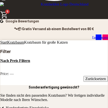
0
Google Bewertungen
🐾📦 Gratis Versand ab einem Bestellwert von 80 €
Facebook
Instag
Start
Kratzbaum
Kratzbaum für große Katzen
Filter
Nach Preis Filtern
Filter
Price:
—
Zurücksetzen
Sonderanfertigung gewünscht?
Sie finden nicht den passenden Kratzbaum? Wir fertigen individuelle
Modelle nach Ihren Wünschen.
Handgefertigte Einzelstücke