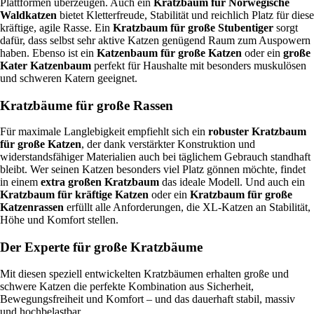
f
Plattformen überzeugen. Auch ein
Kratzbaum für Norwegische
m
r
o
Waldkatzen
bietet Kletterfreude, Stabilität und reichlich Platz für diese
f
e
r
kräftige, agile Rasse. Ein
Kratzbaum für große Stubentiger
sorgt
o
t
m
dafür, dass selbst sehr aktive Katzen genügend Raum zum Auspowern
r
t
-
haben. Ebenso ist ein
Katzenbaum für große Katzen
oder ein
große
t
a
N
Kater Katzenbaum
perfekt für Haushalte mit besonders muskulösen
-
u
a
und schweren Katern geeignet.
L
s
t
i
W
u
Kratzbäume für große Rassen
e
a
r
g
l
h
Für maximale Langlebigkeit empfiehlt sich ein
robuster Kratzbaum
e
n
o
für große Katzen
, der dank verstärkter Konstruktion und
n
u
l
widerstandsfähiger Materialien auch bei täglichem Gebrauch standhaft
M
s
z
bleibt. Wer seinen Katzen besonders viel Platz gönnen möchte, findet
e
s
-
in einem
extra großen Kratzbaum
das ideale Modell. Und auch ein
n
h
C
Kratzbaum für kräftige Katzen
oder ein
Kratzbaum für große
g
o
o
Katzenrassen
erfüllt alle Anforderungen, die XL-Katzen an Stabilität,
e
l
r
Höhe und Komfort stellen.
z
d
m
d
Der Experte für große Kratzbäume
i
e
t
c
Mit diesen speziell entwickelten Kratzbäumen erhalten große und
b
k
schwere Katzen die perfekte Kombination aus Sicherheit,
o
e
Bewegungsfreiheit und Komfort – und das dauerhaft stabil, massiv
r
M
und hochbelastbar.