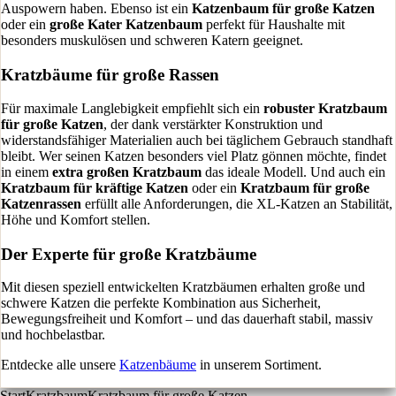
Auspowern haben. Ebenso ist ein
Katzenbaum für große Katzen
oder ein
große Kater Katzenbaum
perfekt für Haushalte mit
besonders muskulösen und schweren Katern geeignet.
Kratzbäume für große Rassen
Für maximale Langlebigkeit empfiehlt sich ein
robuster Kratzbaum
für große Katzen
, der dank verstärkter Konstruktion und
widerstandsfähiger Materialien auch bei täglichem Gebrauch standhaft
bleibt. Wer seinen Katzen besonders viel Platz gönnen möchte, findet
in einem
extra großen Kratzbaum
das ideale Modell. Und auch ein
Kratzbaum für kräftige Katzen
oder ein
Kratzbaum für große
Katzenrassen
erfüllt alle Anforderungen, die XL-Katzen an Stabilität,
Höhe und Komfort stellen.
Der Experte für große Kratzbäume
Mit diesen speziell entwickelten Kratzbäumen erhalten große und
schwere Katzen die perfekte Kombination aus Sicherheit,
Bewegungsfreiheit und Komfort – und das dauerhaft stabil, massiv
und hochbelastbar.
Entdecke alle unsere
Katzenbäume
in unserem Sortiment.
Start
Kratzbaum
Kratzbaum für große Katzen