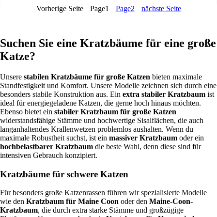
c
r
C
ß
k
0
€
g
Vorherige Seite
Page
1
Page
2
nächste Seite
h
e
o
e
,
,
.
b
e
i
m
m
N
0
a
r
s
f
S
a
0
r
P
i
o
c
t
Suchen Sie eine Kratzbäume für eine große
e
r
s
r
h
u
€
s
e
t
t
a
Katze?
r
P
i
:
1
f
h
r
s
1
5
f
o
e
Unsere
stabilen Kratzbäume für große Katzen
bieten maximale
w
.
6
e
l
m
Standfestigkeit und Komfort. Unsere Modelle zeichnen sich durch eine
a
1
–
l
z
i
besonders stabile Konstruktion aus. Ein
extra stabiler Kratzbaum
ist
r
9
6
l
,
u
ideal für energiegeladene Katzen, die gerne hoch hinaus möchten.
:
0
2
M
G
m
Ebenso bietet ein
stabiler Kratzbaum für große Katzen
1
,
c
e
e
K
widerstandsfähige Stämme und hochwertige Sisalflächen, die auch
.
0
m
n
p
a
langanhaltendes Krallenwetzen problemlos aushalten. Wenn du
3
0
L
g
o
t
maximale Robustheit suchst, ist ein
massiver Kratzbaum
oder ein
9
a
e
l
z
hochbelastbarer Kratzbaum
die beste Wahl, denn diese sind für
0
€
n
s
e
intensiven Gebrauch konzipiert.
,
.
d
t
n
0
e
e
k
Kratzbäume für schwere Katzen
0
p
r
r
l
t
a
€
a
Für besonders große Katzenrassen führen wir spezialisierte Modelle
e
t
t
wie den
Kratzbaum für Maine Coon
oder den
Maine-Coon-
K
z
t
Kratzbaum
, die durch extra starke Stämme und großzügige
o
b