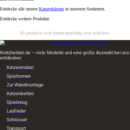
d
e
e
n
Entdecke alle unsere
Katzenbäume
in unserem Sortiment.
a
g
u
e
Entdecke weitere Produkte
x
r
o
No products were found matching your selection.
t
e
r
V
Kratzhelden.de – viele Modelle und eine große Auswahl bei uns
o
entdecken.
l
Katzenmöbel
l
p
Spieltonnen
o
l
Zur Wandmontage
s
Katzenbetten
t
e
Spielzeug
r
u
Laufräder
n
Schlösser
g
M
Transport