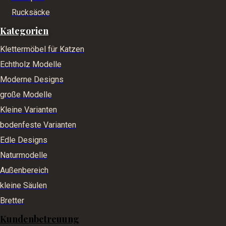
e
n
Rucksäcke
g
e
Kategorien
Klettermöbel für Katzen
Echtholz Modelle
Moderne Designs
große Modelle
Kleine Varianten
bodenfeste Varianten
Edle Designs
Naturmodelle
Außenbereich
kleine Säulen
Bretter
Kundenbetreuung