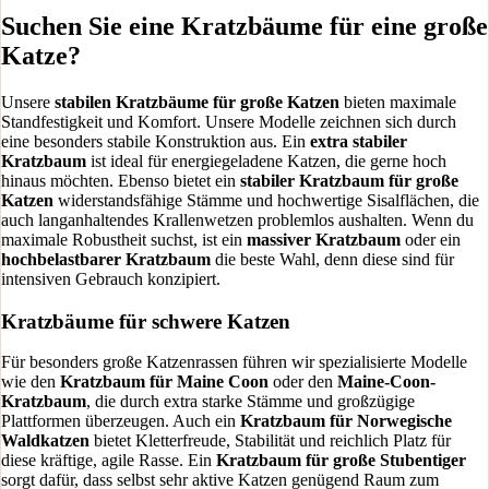
Suchen Sie eine Kratzbäume für eine große
Katze?
Unsere
stabilen Kratzbäume für große Katzen
bieten maximale
Standfestigkeit und Komfort. Unsere Modelle zeichnen sich durch
eine besonders stabile Konstruktion aus. Ein
extra stabiler
Kratzbaum
ist ideal für energiegeladene Katzen, die gerne hoch
hinaus möchten. Ebenso bietet ein
stabiler Kratzbaum für große
Katzen
widerstandsfähige Stämme und hochwertige Sisalflächen, die
auch langanhaltendes Krallenwetzen problemlos aushalten. Wenn du
maximale Robustheit suchst, ist ein
massiver Kratzbaum
oder ein
hochbelastbarer Kratzbaum
die beste Wahl, denn diese sind für
intensiven Gebrauch konzipiert.
Kratzbäume für schwere Katzen
Für besonders große Katzenrassen führen wir spezialisierte Modelle
wie den
Kratzbaum für Maine Coon
oder den
Maine-Coon-
Kratzbaum
, die durch extra starke Stämme und großzügige
Plattformen überzeugen. Auch ein
Kratzbaum für Norwegische
Waldkatzen
bietet Kletterfreude, Stabilität und reichlich Platz für
diese kräftige, agile Rasse. Ein
Kratzbaum für große Stubentiger
sorgt dafür, dass selbst sehr aktive Katzen genügend Raum zum