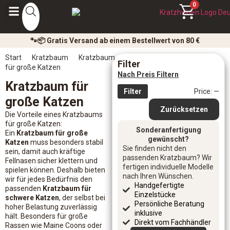
0
🐾📦 Gratis Versand ab einem Bestellwert von 80 €
Start
Kratzbaum
Kratzbaum
Filter
für große Katzen
Nach Preis Filtern
Kratzbaum für
Filter
Price:
—
große Katzen
Zurücksetzen
Die Vorteile eines Kratzbaums
für große Katzen:
Sonderanfertigung
Ein
Kratzbaum für große
gewünscht?
Katzen
muss besonders stabil
Sie finden nicht den
sein, damit auch kräftige
passenden Kratzbaum? Wir
Fellnasen sicher klettern und
fertigen individuelle Modelle
spielen können. Deshalb bieten
nach Ihren Wünschen.
wir für jedes Bedürfnis den
Handgefertigte
passenden
Kratzbaum für
Einzelstücke
schwere Katzen
, der selbst bei
Persönliche Beratung
hoher Belastung zuverlässig
inklusive
hält. Besonders für große
Direkt vom Fachhändler
Rassen wie Maine Coons oder