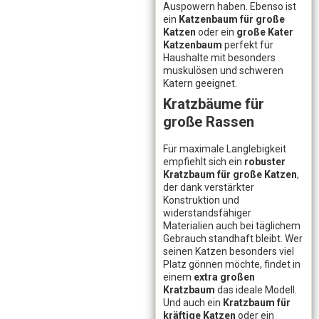
Auspowern haben. Ebenso ist
ein
Katzenbaum für große
Katzen
oder ein
große Kater
Katzenbaum
perfekt für
Haushalte mit besonders
muskulösen und schweren
Katern geeignet.
Kratzbäume für
große Rassen
Für maximale Langlebigkeit
empfiehlt sich ein
robuster
Kratzbaum für große Katzen
,
der dank verstärkter
Konstruktion und
widerstandsfähiger
Materialien auch bei täglichem
Gebrauch standhaft bleibt. Wer
seinen Katzen besonders viel
Platz gönnen möchte, findet in
einem
extra großen
Kratzbaum
das ideale Modell.
Und auch ein
Kratzbaum für
kräftige Katzen
oder ein