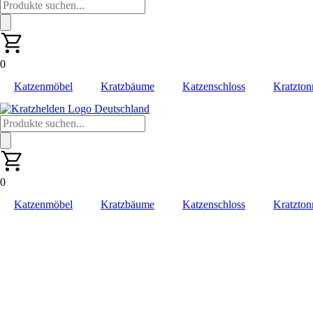
Products
search
0
Katzenmöbel
Kratzbäume
Katzenschloss
Kratzton
Products
search
0
Katzenmöbel
Kratzbäume
Katzenschloss
Kratzton