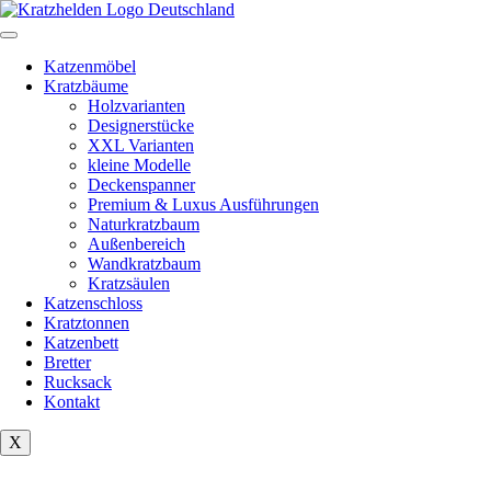
Zum
Inhalt
springen
Katzenmöbel
Kratzbäume
Holzvarianten
Designerstücke
XXL Varianten
kleine Modelle
Deckenspanner
Premium & Luxus Ausführungen
Naturkratzbaum
Außenbereich
Wandkratzbaum
Kratzsäulen
Katzenschloss
Kratztonnen
Katzenbett
Bretter
Rucksack
Kontakt
X