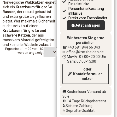
Norwegische Waldkatzen eignet
Einzelstücke
sich ein
Kratzbaum für große
Persönliche Beratung
Rassen
, der robust gebaut ist
inklusive
und extra große Liegeflächen
Direkt vom Fachhändler
bietet. Wer maximale Sicherheit
Jetzt anfragen
sucht, setzt auf einen
Kratzbaum für große und
schwere Katzen
, der aus
Wir beraten Sie gerne
massivem Material gefertigt ist
persönlich!
und keinerlei Wackeln zulässt.
☎ +43 681 844 66 343
Ergebnisse 1 – 20 von 182
✉ office
@kratzhelden.de
werden angezeigt
🕒 Mo–Fr: 07:00–20:00 Uhr
Sam: 07:00-15:00
oder
Kontaktformular
nutzen
🚚 Kostenloser Versand ab
80 €
🔄 14 Tage Rückgaberecht
🔒 Sichere Zahlung
⭐ Geprüfte Qualität