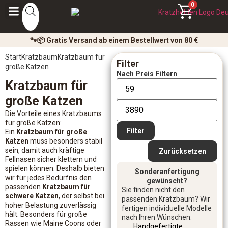
0
🐾📦 Gratis Versand ab einem Bestellwert von 80 €
Start
Kratzbaum
Kratzbaum für
Filter
große Katzen
Nach Preis Filtern
Kratzbaum für
große Katzen
Die Vorteile eines Kratzbaums
für große Katzen:
Filter
Ein
Kratzbaum für große
Katzen
muss besonders stabil
sein, damit auch kräftige
Zurücksetzen
Fellnasen sicher klettern und
spielen können. Deshalb bieten
Sonderanfertigung
wir für jedes Bedürfnis den
gewünscht?
passenden
Kratzbaum für
Sie finden nicht den
schwere Katzen
, der selbst bei
passenden Kratzbaum? Wir
hoher Belastung zuverlässig
fertigen individuelle Modelle
hält. Besonders für große
nach Ihren Wünschen.
Rassen wie Maine Coons oder
Handgefertigte