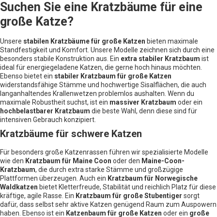
Suchen Sie eine Kratzbäume für eine
große Katze?
Unsere
stabilen Kratzbäume für große Katzen
bieten maximale
Standfestigkeit und Komfort. Unsere Modelle zeichnen sich durch eine
besonders stabile Konstruktion aus. Ein
extra stabiler Kratzbaum
ist
ideal für energiegeladene Katzen, die gerne hoch hinaus möchten.
Ebenso bietet ein
stabiler Kratzbaum für große Katzen
widerstandsfähige Stämme und hochwertige Sisalflächen, die auch
langanhaltendes Krallenwetzen problemlos aushalten. Wenn du
maximale Robustheit suchst, ist ein
massiver Kratzbaum
oder ein
hochbelastbarer Kratzbaum
die beste Wahl, denn diese sind für
intensiven Gebrauch konzipiert.
Kratzbäume für schwere Katzen
Für besonders große Katzenrassen führen wir spezialisierte Modelle
wie den
Kratzbaum für Maine Coon
oder den
Maine-Coon-
Kratzbaum
, die durch extra starke Stämme und großzügige
Plattformen überzeugen. Auch ein
Kratzbaum für Norwegische
Waldkatzen
bietet Kletterfreude, Stabilität und reichlich Platz für diese
kräftige, agile Rasse. Ein
Kratzbaum für große Stubentiger
sorgt
dafür, dass selbst sehr aktive Katzen genügend Raum zum Auspowern
haben. Ebenso ist ein
Katzenbaum für große Katzen
oder ein
große