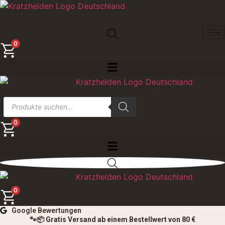
Zum
Inhalt
springen
0
Products
search
0
0
Google Bewertungen
🐾📦 Gratis Versand ab einem Bestellwert von 80 €