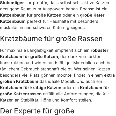
l
Stubentiger
sorgt dafür, dass selbst sehr aktive Katzen
ä
genügend Raum zum Auspowern haben. Ebenso ist ein
c
h
Katzenbaum für große Katzen
oder ein
große Kater
e
Katzenbaum
perfekt für Haushalte mit besonders
n
M
muskulösen und schweren Katern geeignet.
e
n
Kratzbäume für große Rassen
g
e
Für maximale Langlebigkeit empfiehlt sich ein
robuster
Kratzbaum für große Katzen
, der dank verstärkter
Konstruktion und widerstandsfähiger Materialien auch bei
täglichem Gebrauch standhaft bleibt. Wer seinen Katzen
besonders viel Platz gönnen möchte, findet in einem
extra
großen Kratzbaum
das ideale Modell. Und auch ein
Kratzbaum für kräftige Katzen
oder ein
Kratzbaum für
große Katzenrassen
erfüllt alle Anforderungen, die XL-
Katzen an Stabilität, Höhe und Komfort stellen.
Der Experte für große