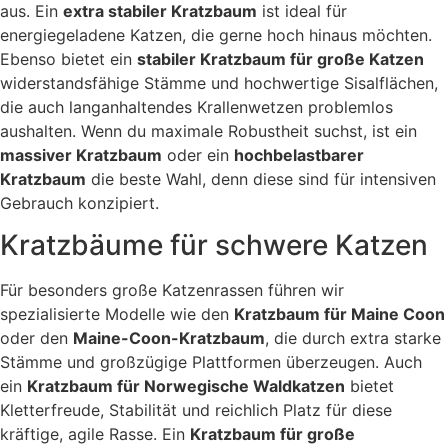
o
c
1
aus. Ein
extra stabiler Kratzbaum
ist ideal für
w
9
n
h
c
energiegeladene Katzen, die gerne hoch hinaus möchten.
1
a
9
e
m
2
r
h
Ebenso bietet ein
stabiler Kratzbaum für große Katzen
r
,
0
S
o
widerstandsfähige Stämme und hochwertige Sisalflächen,
c
:
0
o
c
m
f
h
die auch langanhaltendes Krallenwetzen problemlos
2
0
h
t
M
aushalten. Wenn du maximale Robustheit suchst, ist ein
o
2
p
e
c
l
n
massiver Kratzbaum
oder ein
hochbelastbarer
9
€
h
ü
g
Kratzbaum
die beste Wahl, denn diese sind für intensiven
,
,
.
s
e
m
c
Gebrauch konzipiert.
0
i
h
t
0
-
Kratzbäume für schwere Katzen
w
B
e
e
i
€
z
Für besonders große Katzenrassen führen wir
c
u
h
g
spezialisierte Modelle wie den
Kratzbaum für Maine Coon
e
M
oder den
Maine-Coon-Kratzbaum
, die durch extra starke
n
e
L
n
Stämme und großzügige Plattformen überzeugen. Auch
i
g
ein
Kratzbaum für Norwegische Waldkatzen
bietet
e
e
g
Kletterfreude, Stabilität und reichlich Platz für diese
e
kräftige, agile Rasse. Ein
Kratzbaum für große
f