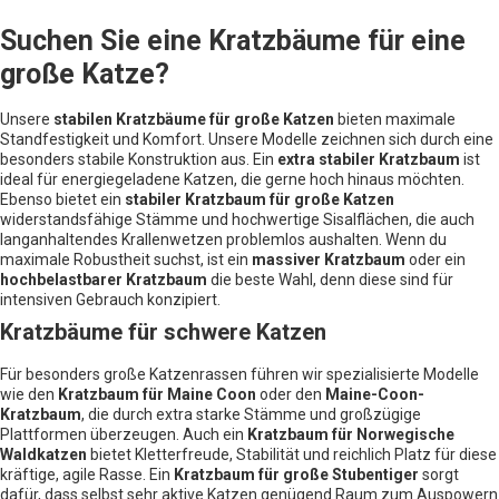
Suchen Sie eine Kratzbäume für eine
große Katze?
Unsere
stabilen Kratzbäume für große Katzen
bieten maximale
Standfestigkeit und Komfort. Unsere Modelle zeichnen sich durch eine
besonders stabile Konstruktion aus. Ein
extra stabiler Kratzbaum
ist
ideal für energiegeladene Katzen, die gerne hoch hinaus möchten.
Ebenso bietet ein
stabiler Kratzbaum für große Katzen
widerstandsfähige Stämme und hochwertige Sisalflächen, die auch
langanhaltendes Krallenwetzen problemlos aushalten. Wenn du
maximale Robustheit suchst, ist ein
massiver Kratzbaum
oder ein
hochbelastbarer Kratzbaum
die beste Wahl, denn diese sind für
intensiven Gebrauch konzipiert.
Kratzbäume für schwere Katzen
Für besonders große Katzenrassen führen wir spezialisierte Modelle
wie den
Kratzbaum für Maine Coon
oder den
Maine-Coon-
Kratzbaum
, die durch extra starke Stämme und großzügige
Plattformen überzeugen. Auch ein
Kratzbaum für Norwegische
Waldkatzen
bietet Kletterfreude, Stabilität und reichlich Platz für diese
kräftige, agile Rasse. Ein
Kratzbaum für große Stubentiger
sorgt
dafür, dass selbst sehr aktive Katzen genügend Raum zum Auspowern