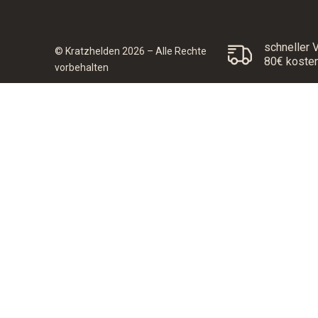
schneller 
© Kratzhelden 2026 – Alle Rechte
80€ koste
vorbehalten