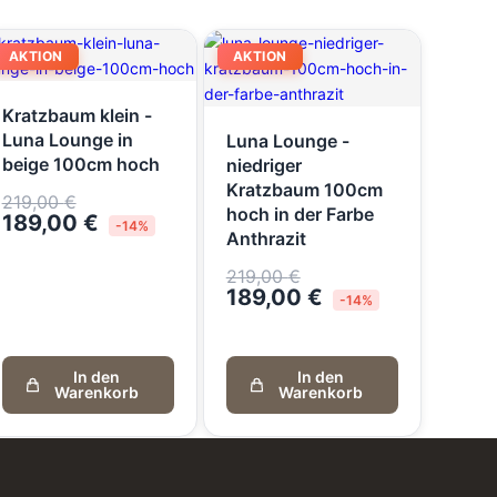
AKTION
AKTION
Kratzbaum klein -
Luna Lounge in
Luna Lounge -
beige 100cm hoch
niedriger
Kratzbaum 100cm
219,00
€
hoch in der Farbe
189,00
€
-14%
Anthrazit
219,00
€
189,00
€
-14%
In den
In den
Warenkorb
Warenkorb