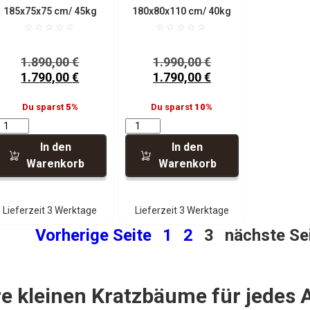
185x75x75 cm
/ 45kg
180x80x110 cm
/ 40kg
☆
☆
☆
☆
☆
☆
☆
☆
☆
☆
1.890,00
€
1.990,00
€
1.790,00
€
1.790,00
€
Du sparst
5%
Du sparst
10%
In den
In den
Warenkorb
Warenkorb
Lieferzeit 3 Werktage
Lieferzeit 3 Werktage
Vorherige Seite
1
2
3
nächste Se
e kleinen Kratzbäume für jedes A