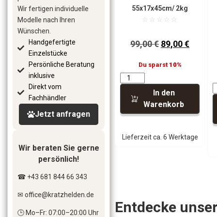
55x17x45cm
/ 2kg
Wir fertigen individuelle
☆
☆
☆
☆
☆
Modelle nach Ihren
Wünschen.
Handgefertigte
99,00
€
89,00
€
Einzelstücke
Persönliche Beratung
Du sparst
10%
inklusive
Direkt vom
In den
Fachhändler
Warenkorb
Jetzt anfragen
Lieferzeit ca. 6 Werktage
Wir beraten Sie gerne
persönlich!
☎ +43 681 844 66 343
✉ office
@kratzhelden.de
Entdecke unser
🕒 Mo–Fr: 07:00–20:00 Uhr