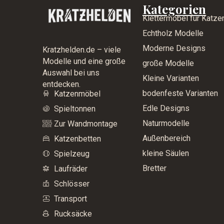
Kategorien
Klettermöbel für Katze
Echtholz Modelle
Moderne Designs
Kratzhelden.de – viele
Modelle und eine große
große Modelle
Auswahl bei uns
Kleine Varianten
entdecken.
bodenfeste Varianten
Katzenmöbel
Edle Designs
Spieltonnen
Naturmodelle
Zur Wandmontage
Außenbereich
Katzenbetten
kleine Säulen
Spielzeug
Bretter
Laufräder
Schlösser
Transport
Rucksäcke