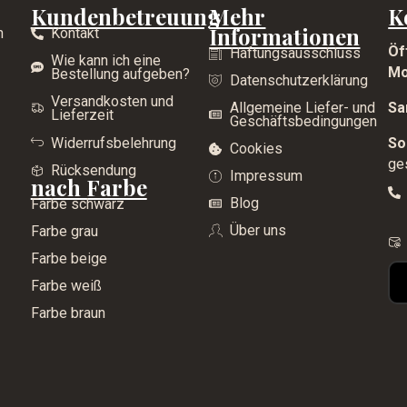
Kundenbetreuung
Mehr
K
Informationen
n
Kontakt
Öf
Haftungsausschluss
Wie kann ich eine
Mo
Bestellung aufgeben?
Datenschutzerklärung
Versandkosten und
Allgemeine Liefer- und
Sa
Lieferzeit
Geschäftsbedingungen
Widerrufsbelehrung
So
Cookies
ge
Rücksendung
Impressum
nach Farbe
Blog
Farbe schwarz
Über uns
Farbe grau
Farbe beige
Farbe weiß
Farbe braun