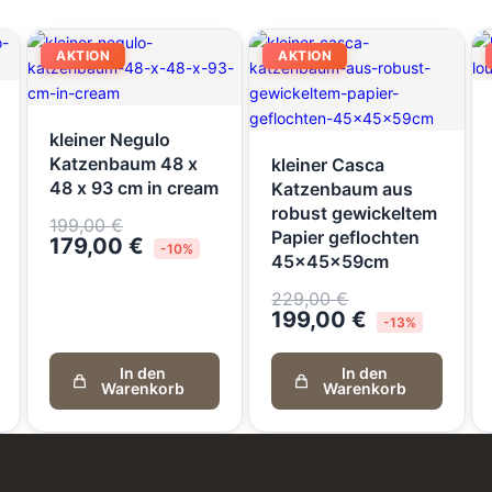
AKTION
AKTION
kleiner Negulo
Katzenbaum 48 x
kleiner Casca
48 x 93 cm in cream
Katzenbaum aus
robust gewickeltem
199,00
€
Papier geflochten
179,00
€
-10%
45x45x59cm
229,00
€
199,00
€
-13%
In den
In den
Warenkorb
Warenkorb