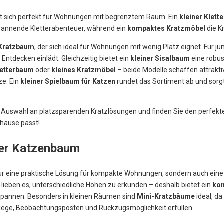
t sich perfekt für Wohnungen mit begrenztem Raum. Ein
kleiner Klett
annende Kletterabenteuer, während ein
kompaktes Kratzmöbel
die K
-Kratzbaum
, der sich ideal für Wohnungen mit wenig Platz eignet. Für j
 Entdecken einlädt. Gleichzeitig bietet ein
kleiner Sisalbaum
eine robus
letterbaum
oder
kleines Kratzmöbel
– beide Modelle schaffen attrakt
ze. Ein
kleiner Spielbaum für Katzen
rundet das Sortiment ab und sorg
ige Auswahl an platzsparenden Kratzlösungen und finden Sie den perfek
uhause passt!
ner Katzenbaum
 nur eine praktische Lösung für kompakte Wohnungen, sondern auch ei
 lieben es, unterschiedliche Höhen zu erkunden – deshalb bietet ein
ko
spannen. Besonders in kleinen Räumen sind
Mini-Kratzbäume
ideal, d
flege, Beobachtungsposten und Rückzugsmöglichkeit erfüllen.