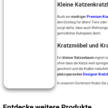
Kleine Katzenkrat
Auch ein
niedriger
Premium Kr
den Einstieg für ältere Tiere ode
sorgt dafür, dass auch Wohnungska
gemütlicher Ruheplatz dient..
Kratzmöbel und Kra
Ein
kleiner Katzenbaum
eignet si
ohne dass die Katze weit springen
geschont und die Krallen natürli
platzsparenden
Designer Krat
In unserem Sortiment finden Sie 
Entdecke weitere Produkte