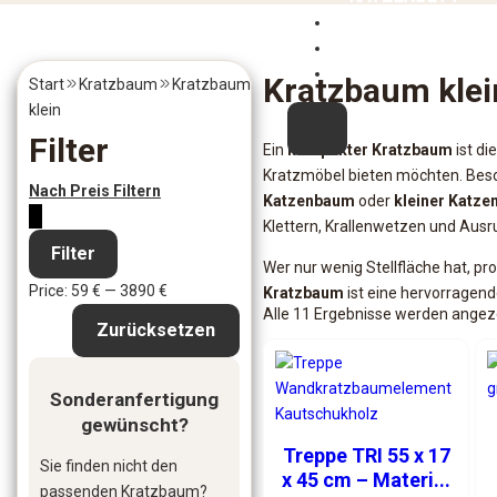
BRETTER
RUCKSACK
KONTAKT
Kratzbaum klei
Start
Kratzbaum
Kratzbaum
klein
X
Filter
Ein
kompakter Kratzbaum
ist di
Kratzmöbel bieten möchten. Beson
Nach Preis Filtern
Katzenbaum
oder
kleiner Katz
Klettern, Krallenwetzen und Ausr
Filter
Wer nur wenig Stellfläche hat, pr
Price:
59 €
—
3890 €
Kratzbaum
ist eine hervorragend
Alle 11 Ergebnisse werden angez
Zurücksetzen
Sonderanfertigung
gewünscht?
Treppe TRI 55 x 17
Sie finden nicht den
x 45 cm – Materi...
passenden Kratzbaum?