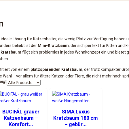
n
e ideale Lösung für Katzenhalter, die wenig Platz zur Verfügung haben
ders beliebt ist der
Mini-Kratzbaum
, der sich perfekt für Kitten und 
enkratzbaum
fügt sich problemlos in jedes Wohnkonzept ein und bietet 
uhen.
ofitiert von einem
platzsparenden Kratzbaum
, der trotz kompakter Grö
e Wahl – vor allem für ältere Katzen oder Tiere, die nicht mehr hoch sp
eigt
BUCIFÁL grauer
SIMA Luxus
Katzenbaum –
Kratzbaum 180 cm
Komfort...
– gebür...