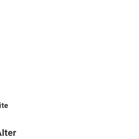
ite
lter