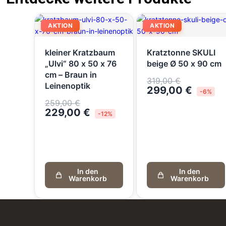
AKTION
AKTION
kleiner Kratzbaum
Kratztonne SKULI
„Ulvi“ 80 x 50 x 76
beige Ø 50 x 90 cm
cm – Braun in
319,00
€
Leinenoptik
299,00
€
-6%
259,00
€
229,00
€
-12%
In den
In den
Warenkorb
Warenkorb