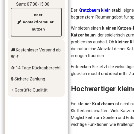
Sam: 07:00-15:00
Der
Kratzbaum klein
stabil
eigne
oder
begrenztem Raumangebot für sp
Kontaktformular
Wir bieten einen
kleinen Katzen
nutzen
Katzenbaum
, der spielerisch zum
problemlos aushält. Ob
kleiner K
die natürliche Aktivität deiner Kat
🚚 Kostenloser Versand ab
in engen Räumen.
80 €
Entdecken Sie jetzt die vielseit
🔄 14 Tage Rückgaberecht
glücklich macht und ideal in Ihr Z
🔒 Sichere Zahlung
Hochwertiger klei
⭐ Geprüfte Qualität
Ein
kleiner Kratzbaum
ist nicht
Kletterlandschaften. Viele Katzen
Möglichkeit zum Spielen und Ent
wichtige Funktionen wie Krallenp