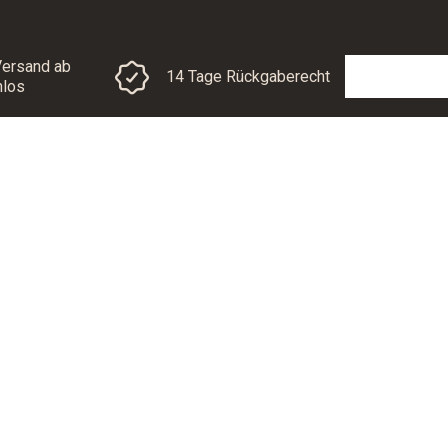
Versand ab
14 Tage Rückgaberecht
nlos