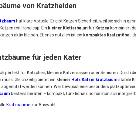
zbäume von Kratzhelden
atzbaum
hat klare Vorteile: Er gibt Katzen Sicherheit, weil sie sich in ge
r Katzen mit Handicap. Ein
kleiner Kletterbaum für Katzen
kombiniert d
tzen aktiv bleiben. Ebenso nützlich ist ein
kompaktes Kratzmöbel
, 
tzbäume für jeden Kater
ch perfekt für Kätzchen, kleinere Katzenrassen oder Senioren. Durch die
 muss. Gleichzeitig bietet ein
kleiner
Holz Katzenkratzbaum
stabile K
ch abgenutzt werden können. Wer bewusst eine besonders platzoptimiert
zbaum
bestens beraten – kompakt, funktional und harmonisch integrie
alle
Kratzbäume
zur Auswahl.