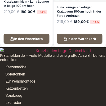
Kratzbaum klein - Luna Lounge
in beige 100cm hoch
Luna Lounge - niedriger
Ursprünglicher
Aktueller
219,00
€
189,00
€
Kratzbaum 100cm hoch in der
-14%
Preis
Preis
Farbe Anthrazit
war:
ist:
Ursprünglicher
Aktueller
219,00
€
189,00
€
219,00 €
189,00 €.
-14%
Preis
Preis
war:
ist:
219,00 €
189,00 €.
In den Warenkorb
In den Warenkorb
Kratzhelden.de – viele Modelle und eine große Auswahl bei uns
entdecken.
Katzenmöbel
Spieltonnen
Zur Wandmontage
Katzenbetten
Spielzeug
Laufräder