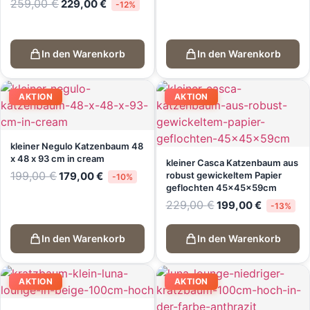
Ursprünglicher
Aktueller
259,00
€
229,00
€
319,00 €
299,00 €.
-12%
Preis
Preis
war:
ist:
259,00 €
229,00 €.
In den Warenkorb
In den Warenkorb
AKTION
AKTION
kleiner Negulo Katzenbaum 48
x 48 x 93 cm in cream
kleiner Casca Katzenbaum aus
Ursprünglicher
Aktueller
199,00
€
179,00
€
robust gewickeltem Papier
-10%
Preis
Preis
geflochten 45x45x59cm
war:
ist:
Ursprünglicher
Aktueller
229,00
€
199,00
€
199,00 €
179,00 €.
-13%
Preis
Preis
war:
ist:
229,00 €
199,00 €.
In den Warenkorb
In den Warenkorb
AKTION
AKTION