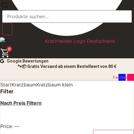
Products
search
0
Google Bewertungen
🐾📦 Gratis Versand ab einem Bestellwert von 80 €
Facebook
Instag
Start
Kratzbaum
Kratzbaum klein
Filter
Nach Preis Filtern
Filter
Price:
—