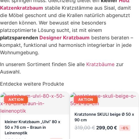
weit springen muss. Gleichzeitig bietet ein
kleiner
Holz
Katzenkratzbaum
stabile Kratzstämme aus Sisal, damit
die Möbel geschont und die Krallen natürlich abgenutzt
werden können. Wer bewusst eine besonders
platzoptimierte Lösung sucht, ist mit einem
platzsparenden
Designer Kratzbaum
bestens beraten –
kompakt, funktional und harmonisch integrierbar in jede
Wohnumgebung.
In unserem Sortiment finden Sie alle
Kratzbäume
zur
Auswahl.
Entdecke weitere Produkte
AKTION
AKTION
Kratztonne SKULI beige Ø 50 x
90 cm
kleiner Kratzbaum „Ulvi“ 80 x
Ursprünglicher
Aktueller
319,00
€
50 x 76 cm – Braun in
299,00
€
-6%
Preis
Preis
Leinenoptik
war:
ist: