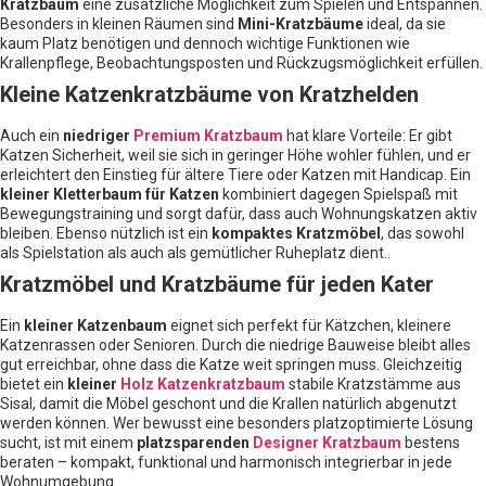
Kratzbaum
eine zusätzliche Möglichkeit zum Spielen und Entspannen.
Besonders in kleinen Räumen sind
Mini-Kratzbäume
ideal, da sie
kaum Platz benötigen und dennoch wichtige Funktionen wie
Krallenpflege, Beobachtungsposten und Rückzugsmöglichkeit erfüllen.
Kleine Katzenkratzbäume von Kratzhelden
Auch ein
niedriger
Premium Kratzbaum
hat klare Vorteile: Er gibt
Katzen Sicherheit, weil sie sich in geringer Höhe wohler fühlen, und er
erleichtert den Einstieg für ältere Tiere oder Katzen mit Handicap. Ein
kleiner Kletterbaum für Katzen
kombiniert dagegen Spielspaß mit
Bewegungstraining und sorgt dafür, dass auch Wohnungskatzen aktiv
bleiben. Ebenso nützlich ist ein
kompaktes Kratzmöbel
, das sowohl
als Spielstation als auch als gemütlicher Ruheplatz dient..
Kratzmöbel und Kratzbäume für jeden Kater
Ein
kleiner Katzenbaum
eignet sich perfekt für Kätzchen, kleinere
Katzenrassen oder Senioren. Durch die niedrige Bauweise bleibt alles
gut erreichbar, ohne dass die Katze weit springen muss. Gleichzeitig
bietet ein
kleiner
Holz Katzenkratzbaum
stabile Kratzstämme aus
Sisal, damit die Möbel geschont und die Krallen natürlich abgenutzt
werden können. Wer bewusst eine besonders platzoptimierte Lösung
sucht, ist mit einem
platzsparenden
Designer Kratzbaum
bestens
beraten – kompakt, funktional und harmonisch integrierbar in jede
Wohnumgebung.