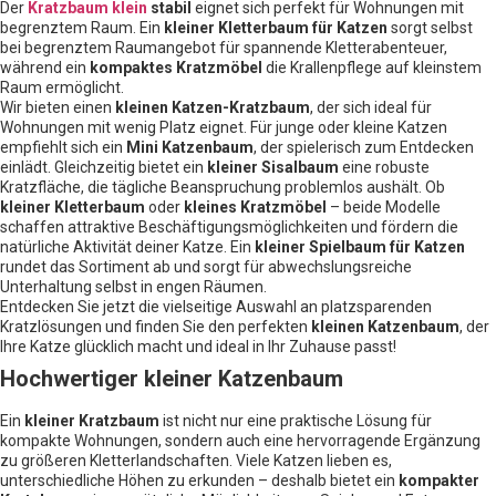
Der
Kratzbaum klein
stabil
eignet sich perfekt für Wohnungen mit
begrenztem Raum. Ein
kleiner Kletterbaum für Katzen
sorgt selbst
bei begrenztem Raumangebot für spannende Kletterabenteuer,
während ein
kompaktes Kratzmöbel
die Krallenpflege auf kleinstem
Raum ermöglicht.
Wir bieten einen
kleinen Katzen-Kratzbaum
, der sich ideal für
Wohnungen mit wenig Platz eignet. Für junge oder kleine Katzen
empfiehlt sich ein
Mini Katzenbaum
, der spielerisch zum Entdecken
einlädt. Gleichzeitig bietet ein
kleiner Sisalbaum
eine robuste
Kratzfläche, die tägliche Beanspruchung problemlos aushält. Ob
kleiner Kletterbaum
oder
kleines Kratzmöbel
– beide Modelle
schaffen attraktive Beschäftigungsmöglichkeiten und fördern die
natürliche Aktivität deiner Katze. Ein
kleiner Spielbaum für Katzen
rundet das Sortiment ab und sorgt für abwechslungsreiche
Unterhaltung selbst in engen Räumen.
Entdecken Sie jetzt die vielseitige Auswahl an platzsparenden
Kratzlösungen und finden Sie den perfekten
kleinen Katzenbaum
, der
Ihre Katze glücklich macht und ideal in Ihr Zuhause passt!
Hochwertiger kleiner Katzenbaum
Ein
kleiner Kratzbaum
ist nicht nur eine praktische Lösung für
kompakte Wohnungen, sondern auch eine hervorragende Ergänzung
zu größeren Kletterlandschaften. Viele Katzen lieben es,
unterschiedliche Höhen zu erkunden – deshalb bietet ein
kompakter