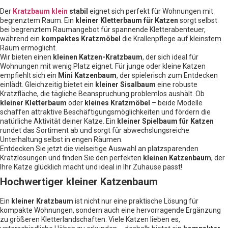
Der
Kratzbaum klein
stabil
eignet sich perfekt für Wohnungen mit
begrenztem Raum. Ein
kleiner Kletterbaum für Katzen
sorgt selbst
bei begrenztem Raumangebot für spannende Kletterabenteuer,
während ein
kompaktes Kratzmöbel
die Krallenpflege auf kleinstem
Raum ermöglicht.
Wir bieten einen
kleinen Katzen-Kratzbaum
, der sich ideal für
Wohnungen mit wenig Platz eignet. Für junge oder kleine Katzen
empfiehlt sich ein
Mini Katzenbaum
, der spielerisch zum Entdecken
einlädt. Gleichzeitig bietet ein
kleiner Sisalbaum
eine robuste
Kratzfläche, die tägliche Beanspruchung problemlos aushält. Ob
kleiner Kletterbaum
oder
kleines Kratzmöbel
– beide Modelle
schaffen attraktive Beschäftigungsmöglichkeiten und fördern die
natürliche Aktivität deiner Katze. Ein
kleiner Spielbaum für Katzen
rundet das Sortiment ab und sorgt für abwechslungsreiche
Unterhaltung selbst in engen Räumen.
Entdecken Sie jetzt die vielseitige Auswahl an platzsparenden
Kratzlösungen und finden Sie den perfekten
kleinen Katzenbaum
, der
Ihre Katze glücklich macht und ideal in Ihr Zuhause passt!
Hochwertiger kleiner Katzenbaum
Ein
kleiner Kratzbaum
ist nicht nur eine praktische Lösung für
kompakte Wohnungen, sondern auch eine hervorragende Ergänzung
zu größeren Kletterlandschaften. Viele Katzen lieben es,