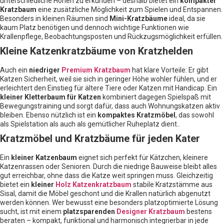
unterschiedliche Höhen zu erkunden – deshalb bietet ein
kompakter
Kratzbaum
eine zusätzliche Möglichkeit zum Spielen und Entspannen.
Besonders in kleinen Räumen sind
Mini-Kratzbäume
ideal, da sie
kaum Platz benötigen und dennoch wichtige Funktionen wie
Krallenpflege, Beobachtungsposten und Rückzugsmöglichkeit erfüllen.
Kleine Katzenkratzbäume von Kratzhelden
Auch ein
niedriger
Premium Kratzbaum
hat klare Vorteile: Er gibt
Katzen Sicherheit, weil sie sich in geringer Höhe wohler fühlen, und er
erleichtert den Einstieg für ältere Tiere oder Katzen mit Handicap. Ein
kleiner Kletterbaum für Katzen
kombiniert dagegen Spielspaß mit
Bewegungstraining und sorgt dafür, dass auch Wohnungskatzen aktiv
bleiben. Ebenso nützlich ist ein
kompaktes Kratzmöbel
, das sowohl
als Spielstation als auch als gemütlicher Ruheplatz dient..
Kratzmöbel und Kratzbäume für jeden Kater
Ein
kleiner Katzenbaum
eignet sich perfekt für Kätzchen, kleinere
Katzenrassen oder Senioren. Durch die niedrige Bauweise bleibt alles
gut erreichbar, ohne dass die Katze weit springen muss. Gleichzeitig
bietet ein
kleiner
Holz Katzenkratzbaum
stabile Kratzstämme aus
Sisal, damit die Möbel geschont und die Krallen natürlich abgenutzt
werden können. Wer bewusst eine besonders platzoptimierte Lösung
sucht, ist mit einem
platzsparenden
Designer Kratzbaum
bestens
beraten – kompakt, funktional und harmonisch integrierbar in jede