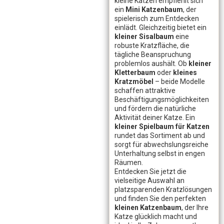
kleine Katzen empfiehlt sich
ein
Mini Katzenbaum
, der
spielerisch zum Entdecken
einlädt. Gleichzeitig bietet ein
kleiner Sisalbaum
eine
robuste Kratzfläche, die
tägliche Beanspruchung
problemlos aushält. Ob
kleiner
Kletterbaum
oder
kleines
Kratzmöbel
– beide Modelle
schaffen attraktive
Beschäftigungsmöglichkeiten
und fördern die natürliche
Aktivität deiner Katze. Ein
kleiner Spielbaum für Katzen
rundet das Sortiment ab und
sorgt für abwechslungsreiche
Unterhaltung selbst in engen
Räumen.
Entdecken Sie jetzt die
vielseitige Auswahl an
platzsparenden Kratzlösungen
und finden Sie den perfekten
kleinen Katzenbaum
, der Ihre
Katze glücklich macht und