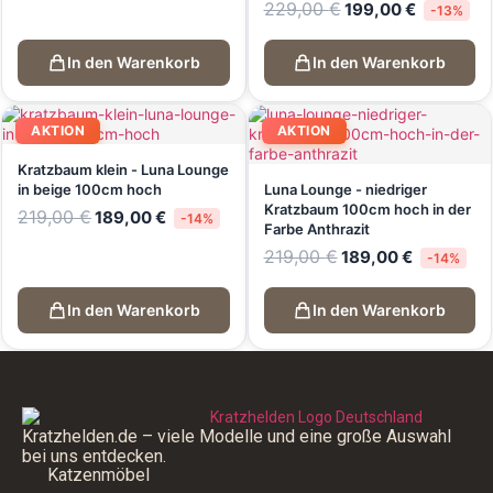
229,00
€
199,00
€
-13%
In den Warenkorb
In den Warenkorb
AKTION
AKTION
Kratzbaum klein - Luna Lounge
in beige 100cm hoch
Luna Lounge - niedriger
Kratzbaum 100cm hoch in der
219,00
€
189,00
€
-14%
Farbe Anthrazit
219,00
€
189,00
€
-14%
In den Warenkorb
In den Warenkorb
Kratzhelden.de – viele Modelle und eine große Auswahl
bei uns entdecken.
Katzenmöbel