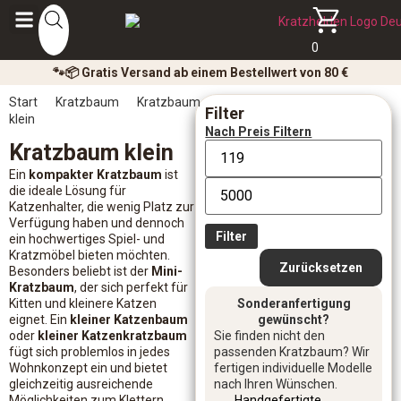
0
🐾📦 Gratis Versand ab einem Bestellwert von 80 €
Start
Kratzbaum
Kratzbaum
Filter
klein
Nach Preis Filtern
Kratzbaum klein
Ein
kompakter Kratzbaum
ist
die ideale Lösung für
Katzenhalter, die wenig Platz zur
Verfügung haben und dennoch
Filter
ein hochwertiges Spiel- und
Kratzmöbel bieten möchten.
Zurücksetzen
Besonders beliebt ist der
Mini-
Kratzbaum
, der sich perfekt für
Kitten und kleinere Katzen
Sonderanfertigung
eignet. Ein
kleiner Katzenbaum
gewünscht?
oder
kleiner Katzenkratzbaum
Sie finden nicht den
fügt sich problemlos in jedes
passenden Kratzbaum? Wir
Wohnkonzept ein und bietet
fertigen individuelle Modelle
gleichzeitig ausreichende
nach Ihren Wünschen.
Möglichkeiten zum Klettern,
Handgefertigte