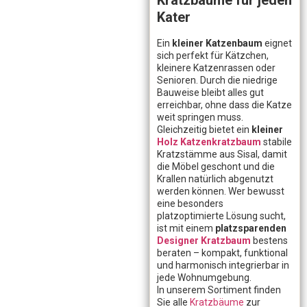
Kratzbäume für jeden
Kater
Ein
kleiner Katzenbaum
eignet
sich perfekt für Kätzchen,
kleinere Katzenrassen oder
Senioren. Durch die niedrige
Bauweise bleibt alles gut
erreichbar, ohne dass die Katze
weit springen muss.
Gleichzeitig bietet ein
kleiner
Holz Katzenkratzbaum
stabile
Kratzstämme aus Sisal, damit
die Möbel geschont und die
Krallen natürlich abgenutzt
werden können. Wer bewusst
eine besonders
platzoptimierte Lösung sucht,
ist mit einem
platzsparenden
Designer Kratzbaum
bestens
beraten – kompakt, funktional
und harmonisch integrierbar in
jede Wohnumgebung.
In unserem Sortiment finden
Sie alle
Kratzbäume
zur