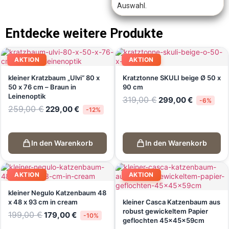
Auswahl.
Entdecke weitere Produkte
AKTION
AKTION
kleiner Kratzbaum „Ulvi“ 80 x
Kratztonne SKULI beige Ø 50 x
50 x 76 cm – Braun in
90 cm
Leinenoptik
319,00
€
299,00
€
-6%
259,00
€
229,00
€
-12%
In den Warenkorb
In den Warenkorb
AKTION
AKTION
kleiner Negulo Katzenbaum 48
x 48 x 93 cm in cream
kleiner Casca Katzenbaum aus
robust gewickeltem Papier
199,00
€
179,00
€
-10%
geflochten 45x45x59cm