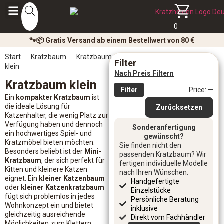
0
🐾📦 Gratis Versand ab einem Bestellwert von 80 €
Start
Kratzbaum
Kratzbaum
Filter
klein
Nach Preis Filtern
Kratzbaum klein
Filter
Price:
—
Ein
kompakter Kratzbaum
ist
die ideale Lösung für
Zurücksetzen
Katzenhalter, die wenig Platz zur
Verfügung haben und dennoch
Sonderanfertigung
ein hochwertiges Spiel- und
gewünscht?
Kratzmöbel bieten möchten.
Sie finden nicht den
Besonders beliebt ist der
Mini-
passenden Kratzbaum? Wir
Kratzbaum
, der sich perfekt für
fertigen individuelle Modelle
Kitten und kleinere Katzen
nach Ihren Wünschen.
eignet. Ein
kleiner Katzenbaum
Handgefertigte
oder
kleiner Katzenkratzbaum
Einzelstücke
fügt sich problemlos in jedes
Persönliche Beratung
Wohnkonzept ein und bietet
inklusive
gleichzeitig ausreichende
Direkt vom Fachhändler
Möglichkeiten zum Klettern,