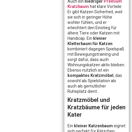
Auch ein
niedriger
Premium
Kratzbaum
hat klare Vorteile:
Er gibt Katzen Sicherheit, weil
sie sich in geringer Höhe
wohler fühlen, und er
erleichtert den Einstieg für
ältere Tiere oder Katzen mit
Handicap. Ein
kleiner
Kletterbaum für Katzen
kombiniert dagegen Spielspaß
mit Bewegungstraining und
sorgt dafür, dass auch
Wohnungskatzen aktiv bleiben.
Ebenso nützlich ist ein
kompaktes Kratzmöbel
, das
sowohl als Spielstation als
auch als gemütlicher
Ruheplatz dient..
Kratzmöbel und
Kratzbäume für jeden
Kater
Ein
kleiner Katzenbaum
eignet
sich perfekt für Kätzchen,