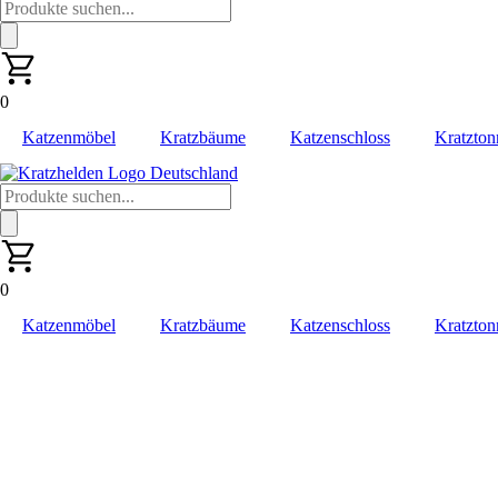
Products
search
0
Katzenmöbel
Kratzbäume
Katzenschloss
Kratzton
Products
search
0
Katzenmöbel
Kratzbäume
Katzenschloss
Kratzton