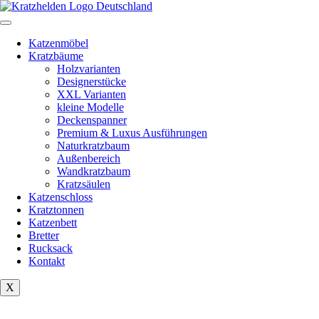
Zum
Inhalt
springen
Katzenmöbel
Kratzbäume
Holzvarianten
Designerstücke
XXL Varianten
kleine Modelle
Deckenspanner
Premium & Luxus Ausführungen
Naturkratzbaum
Außenbereich
Wandkratzbaum
Kratzsäulen
Katzenschloss
Kratztonnen
Katzenbett
Bretter
Rucksack
Kontakt
X