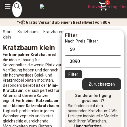
0
🐾📦 Gratis Versand ab einem Bestellwert von 80 €
Start
Kratzbaum
Kratzbaum
Filter
klein
Nach Preis Filtern
Kratzbaum klein
Ein
kompakter Kratzbaum
ist
die ideale Lösung für
Katzenhalter, die wenig Platz zur
Verfügung haben und dennoch
Filter
ein hochwertiges Spiel- und
Kratzmöbel bieten möchten.
Zurücksetzen
Besonders beliebt ist der
Mini-
Kratzbaum
, der sich perfekt für
Kitten und kleinere Katzen
Sonderanfertigung
eignet. Ein
kleiner Katzenbaum
gewünscht?
oder
kleiner Katzenkratzbaum
Sie finden nicht den
fügt sich problemlos in jedes
passenden Kratzbaum? Wir
Wohnkonzept ein und bietet
fertigen individuelle Modelle
gleichzeitig ausreichende
nach Ihren Wünschen.
Möglichkeiten zum Klettern,
Handgefertigte