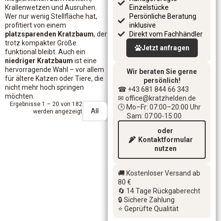
Krallenwetzen und Ausruhen.
Einzelstücke
Wer nur wenig Stellfläche hat,
Persönliche Beratung
profitiert von einem
inklusive
platzsparenden Kratzbaum
, der
Direkt vom Fachhändler
trotz kompakter Größe
Jetzt anfragen
funktional bleibt. Auch ein
niedriger Kratzbaum
ist eine
hervorragende Wahl – vor allem
Wir beraten Sie gerne
für ältere Katzen oder Tiere, die
persönlich!
nicht mehr hoch springen
☎ +43 681 844 66 343
möchten.
✉ office
@kratzhelden.de
Ergebnisse 1 – 20 von 182
🕒 Mo–Fr: 07:00–20:00 Uhr
werden angezeigt
Sam: 07:00-15:00
oder
Kontaktformular
nutzen
🚚 Kostenloser Versand ab
80 €
🔄 14 Tage Rückgaberecht
🔒 Sichere Zahlung
⭐ Geprüfte Qualität