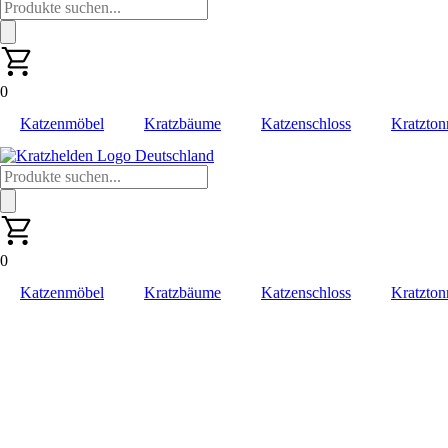
Products
search
0
Katzenmöbel
Kratzbäume
Katzenschloss
Kratzton
Products
search
0
Katzenmöbel
Kratzbäume
Katzenschloss
Kratzton