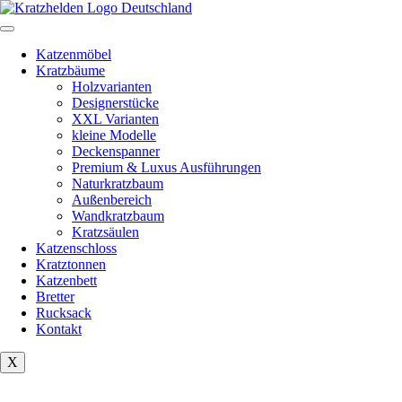
Zum
Inhalt
springen
Katzenmöbel
Kratzbäume
Holzvarianten
Designerstücke
XXL Varianten
kleine Modelle
Deckenspanner
Premium & Luxus Ausführungen
Naturkratzbaum
Außenbereich
Wandkratzbaum
Kratzsäulen
Katzenschloss
Kratztonnen
Katzenbett
Bretter
Rucksack
Kontakt
X