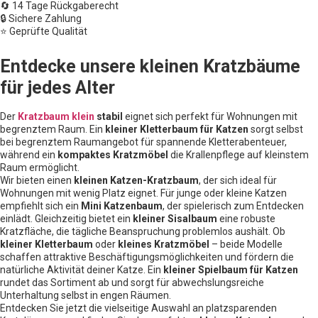
🔄 14 Tage Rückgaberecht
🔒 Sichere Zahlung
⭐ Geprüfte Qualität
Entdecke unsere kleinen Kratzbäume
für jedes Alter
Der
Kratzbaum klein
stabil
eignet sich perfekt für Wohnungen mit
begrenztem Raum. Ein
kleiner Kletterbaum für Katzen
sorgt selbst
bei begrenztem Raumangebot für spannende Kletterabenteuer,
während ein
kompaktes Kratzmöbel
die Krallenpflege auf kleinstem
Raum ermöglicht.
Wir bieten einen
kleinen Katzen-Kratzbaum
, der sich ideal für
Wohnungen mit wenig Platz eignet. Für junge oder kleine Katzen
empfiehlt sich ein
Mini Katzenbaum
, der spielerisch zum Entdecken
einlädt. Gleichzeitig bietet ein
kleiner Sisalbaum
eine robuste
Kratzfläche, die tägliche Beanspruchung problemlos aushält. Ob
kleiner Kletterbaum
oder
kleines Kratzmöbel
– beide Modelle
schaffen attraktive Beschäftigungsmöglichkeiten und fördern die
natürliche Aktivität deiner Katze. Ein
kleiner Spielbaum für Katzen
rundet das Sortiment ab und sorgt für abwechslungsreiche
Unterhaltung selbst in engen Räumen.
Entdecken Sie jetzt die vielseitige Auswahl an platzsparenden