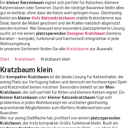
Ein
kleiner Katzenbaum
eignet sich perfekt für Kätzchen, kleinere
Katzenrassen oder Senioren. Durch die niedrige Bauweise bleibt alles
gut erreichbar, ohne dass die Katze weit springen muss. Gleichzeitig
bietet ein
kleiner
Holz Katzenkratzbaum
stabile Kratzstämme aus
Sisal, damit die Möbel geschont und die Krallen natürlich abgenutzt
werden können. Wer bewusst eine besonders platzoptimierte Lösung
sucht, ist mit einem
platzsparenden
Designer Kratzbaum
bestens
beraten – kompakt, funktional und harmonisch integrierbar in jede
Wohnumgebung.
In unserem Sortiment finden Sie alle
Kratzbäume
zur Auswahl.
Start
Kratzbaum
Kratzbaum klein
Kratzbaum klein
Ein
kompakter Kratzbaum
ist die ideale Lösung für Katzenhalter, die
wenig Platz zur Verfügung haben und dennoch ein hochwertiges Spiel-
und Kratzmöbel bieten möchten. Besonders beliebt ist der
Mini-
Kratzbaum
, der sich perfekt für Kitten und kleinere Katzen eignet. Ein
kleiner Katzenbaum
oder
kleiner Katzenkratzbaum
fügt sich
problemlos in jedes Wohnkonzept ein und bietet gleichzeitig
ausreichende Möglichkeiten zum Klettern, Krallenwetzen und
Ausruhen.
Wer nur wenig Stellfläche hat, profitiert von einem
platzsparenden
Kratzbaum
, der trotz kompakter Größe funktional bleibt. Auch ein