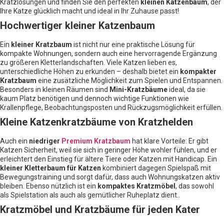
Kratzlösungen und finden Sie den perfekten
kleinen Katzenbaum
, der
Ihre Katze glücklich macht und ideal in Ihr Zuhause passt!
Hochwertiger kleiner Katzenbaum
Ein
kleiner Kratzbaum
ist nicht nur eine praktische Lösung für
kompakte Wohnungen, sondern auch eine hervorragende Ergänzung
zu größeren Kletterlandschaften. Viele Katzen lieben es,
unterschiedliche Höhen zu erkunden – deshalb bietet ein
kompakter
Kratzbaum
eine zusätzliche Möglichkeit zum Spielen und Entspannen.
Besonders in kleinen Räumen sind
Mini-Kratzbäume
ideal, da sie
kaum Platz benötigen und dennoch wichtige Funktionen wie
Krallenpflege, Beobachtungsposten und Rückzugsmöglichkeit erfüllen.
Kleine Katzenkratzbäume von Kratzhelden
Auch ein
niedriger
Premium Kratzbaum
hat klare Vorteile: Er gibt
Katzen Sicherheit, weil sie sich in geringer Höhe wohler fühlen, und er
erleichtert den Einstieg für ältere Tiere oder Katzen mit Handicap. Ein
kleiner Kletterbaum für Katzen
kombiniert dagegen Spielspaß mit
Bewegungstraining und sorgt dafür, dass auch Wohnungskatzen aktiv
bleiben. Ebenso nützlich ist ein
kompaktes Kratzmöbel
, das sowohl
als Spielstation als auch als gemütlicher Ruheplatz dient..
Kratzmöbel und Kratzbäume für jeden Kater