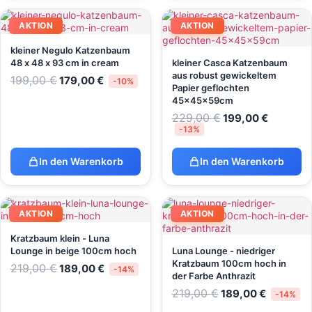
AKTION
AKTION
kleiner Negulo Katzenbaum
48 x 48 x 93 cm in cream
kleiner Casca Katzenbaum
aus robust gewickeltem
199,00
€
179,00
€
-10%
Papier geflochten
45x45x59cm
229,00
€
199,00
€
-13%
In den Warenkorb
In den Warenkorb
AKTION
AKTION
Kratzbaum klein - Luna
Lounge in beige 100cm hoch
Luna Lounge - niedriger
Kratzbaum 100cm hoch in
219,00
€
189,00
€
-14%
der Farbe Anthrazit
219,00
€
189,00
€
-14%