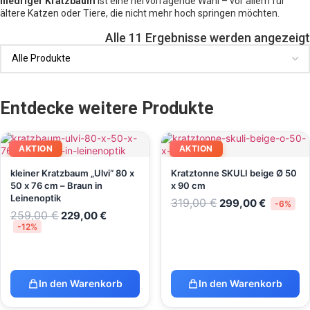
niedriger Kratzbaum
ist eine hervorragende Wahl – vor allem für
ältere Katzen oder Tiere, die nicht mehr hoch springen möchten.
Alle 11 Ergebnisse werden angezeigt
Entdecke weitere Produkte
AKTION
AKTION
kleiner Kratzbaum „Ulvi“ 80 x
Kratztonne SKULI beige Ø 50
50 x 76 cm – Braun in
x 90 cm
Leinenoptik
319,00
€
299,00
€
-6%
259,00
€
229,00
€
-12%
In den Warenkorb
In den Warenkorb