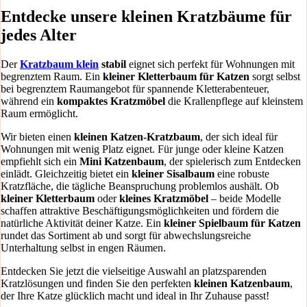
Entdecke unsere kleinen Kratzbäume für
jedes Alter
Der
Kratzbaum klein
stabil
eignet sich perfekt für Wohnungen mit
begrenztem Raum. Ein
kleiner Kletterbaum für Katzen
sorgt selbst
bei begrenztem Raumangebot für spannende Kletterabenteuer,
während ein
kompaktes Kratzmöbel
die Krallenpflege auf kleinstem
Raum ermöglicht.
Wir bieten einen
kleinen Katzen-Kratzbaum
, der sich ideal für
Wohnungen mit wenig Platz eignet. Für junge oder kleine Katzen
empfiehlt sich ein
Mini Katzenbaum
, der spielerisch zum Entdecken
einlädt. Gleichzeitig bietet ein
kleiner Sisalbaum
eine robuste
Kratzfläche, die tägliche Beanspruchung problemlos aushält. Ob
kleiner Kletterbaum
oder
kleines Kratzmöbel
– beide Modelle
schaffen attraktive Beschäftigungsmöglichkeiten und fördern die
natürliche Aktivität deiner Katze. Ein
kleiner Spielbaum für Katzen
rundet das Sortiment ab und sorgt für abwechslungsreiche
Unterhaltung selbst in engen Räumen.
Entdecken Sie jetzt die vielseitige Auswahl an platzsparenden
Kratzlösungen und finden Sie den perfekten
kleinen Katzenbaum
,
der Ihre Katze glücklich macht und ideal in Ihr Zuhause passt!