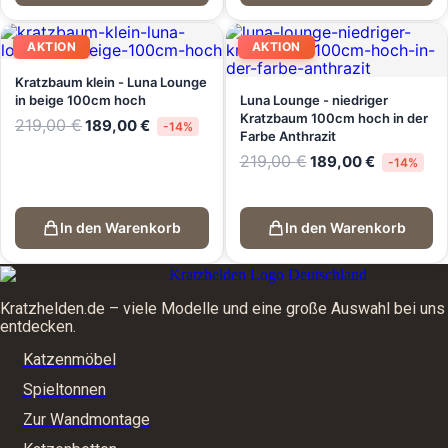
AKTION
AKTION
Kratzbaum klein - Luna Lounge
in beige 100cm hoch
Luna Lounge - niedriger
Kratzbaum 100cm hoch in der
Ursprünglicher
Aktueller
219,00
€
189,00
€
-14%
Farbe Anthrazit
Preis
Preis
war:
ist:
Ursprünglicher
Aktueller
219,00
€
189,00
€
-14%
219,00 €
189,00 €.
Preis
Preis
war:
ist:
219,00 €
189,00 €.
In den Warenkorb
In den Warenkorb
Kratzhelden.de – viele Modelle und eine große Auswahl bei uns
entdecken.
Katzenmöbel
Spieltonnen
Zur Wandmontage