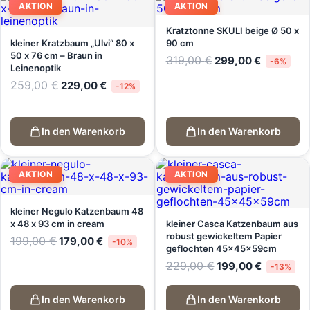
AKTION
AKTION
Kratztonne SKULI beige Ø 50 x
kleiner Kratzbaum „Ulvi“ 80 x
90 cm
50 x 76 cm – Braun in
Ursprünglicher
Aktueller
319,00
€
299,00
€
-6%
Leinenoptik
Preis
Preis
war:
ist:
Ursprünglicher
Aktueller
259,00
€
229,00
€
-12%
319,00 €
299,00 €.
Preis
Preis
war:
ist:
259,00 €
229,00 €.
In den Warenkorb
In den Warenkorb
AKTION
AKTION
kleiner Negulo Katzenbaum 48
x 48 x 93 cm in cream
kleiner Casca Katzenbaum aus
robust gewickeltem Papier
Ursprünglicher
Aktueller
199,00
€
179,00
€
-10%
geflochten 45x45x59cm
Preis
Preis
war:
ist:
Ursprünglicher
Aktueller
229,00
€
199,00
€
-13%
199,00 €
179,00 €.
Preis
Preis
war:
ist:
229,00 €
199,00 €.
In den Warenkorb
In den Warenkorb