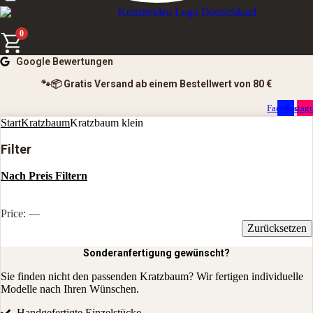
0
Google Bewertungen
🐾📦 Gratis Versand ab einem Bestellwert von 80 €
Facebook
Instag
Start
Kratzbaum
Kratzbaum klein
Filter
Nach Preis Filtern
Filter
Price:
—
Zurücksetzen
Sonderanfertigung gewünscht?
Sie finden nicht den passenden Kratzbaum? Wir fertigen individuelle
Modelle nach Ihren Wünschen.
Handgefertigte Einzelstücke