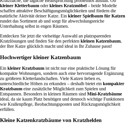
Kratzfläche, die tägliche Beanspruchung problemlos aushält. Ob
e
r
e
kleiner Kletterbaum
oder
kleines Kratzmöbel
– beide Modelle
1
€
o
i
schaffen attraktive Beschäftigungsmöglichkeiten und fördern die
7
b
n
natürliche Aktivität deiner Katze. Ein
kleiner Spielbaum für Katzen
6
u
e
rundet das Sortiment ab und sorgt für abwechslungsreiche
c
s
n
Unterhaltung selbst in engen Räumen.
m
t
o
h
g
p
Entdecken Sie jetzt die vielseitige Auswahl an platzsparenden
o
e
t
Kratzlösungen und finden Sie den perfekten
kleinen Katzenbaum
,
c
w
i
der Ihre Katze glücklich macht und ideal in Ihr Zuhause passt!
h
i
k
M
c
M
Hochwertiger kleiner Katzenbaum
e
k
e
n
e
n
g
Ein
kleiner Kratzbaum
ist nicht nur eine praktische Lösung für
l
g
e
kompakte Wohnungen, sondern auch eine hervorragende Ergänzung
t
e
zu größeren Kletterlandschaften. Viele Katzen lieben es,
e
unterschiedliche Höhen zu erkunden – deshalb bietet ein
kompakter
m
Kratzbaum
eine zusätzliche Möglichkeit zum Spielen und
P
Entspannen. Besonders in kleinen Räumen sind
Mini-Kratzbäume
a
ideal, da sie kaum Platz benötigen und dennoch wichtige Funktionen
p
wie Krallenpflege, Beobachtungsposten und Rückzugsmöglichkeit
i
erfüllen.
e
r
Kleine Katzenkratzbäume von Kratzhelden
g
e