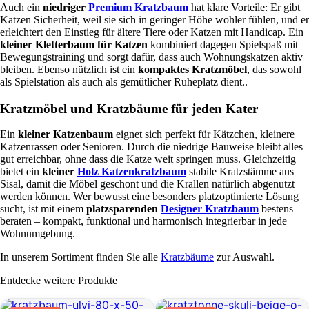
Auch ein
niedriger
Premium Kratzbaum
hat klare Vorteile: Er gibt
f
Katzen Sicherheit, weil sie sich in geringer Höhe wohler fühlen, und er
l
erleichtert den Einstieg für ältere Tiere oder Katzen mit Handicap. Ein
o
kleiner Kletterbaum für Katzen
kombiniert dagegen Spielspaß mit
c
Bewegungstraining und sorgt dafür, dass auch Wohnungskatzen aktiv
h
bleiben. Ebenso nützlich ist ein
kompaktes Kratzmöbel
, das sowohl
t
als Spielstation als auch als gemütlicher Ruheplatz dient..
e
n
Kratzmöbel und Kratzbäume für jeden Kater
4
5
Ein
kleiner Katzenbaum
eignet sich perfekt für Kätzchen, kleinere
x
Katzenrassen oder Senioren. Durch die niedrige Bauweise bleibt alles
4
gut erreichbar, ohne dass die Katze weit springen muss. Gleichzeitig
5
bietet ein
kleiner
Holz Katzenkratzbaum
stabile Kratzstämme aus
x
Sisal, damit die Möbel geschont und die Krallen natürlich abgenutzt
5
werden können. Wer bewusst eine besonders platzoptimierte Lösung
9
sucht, ist mit einem
platzsparenden
Designer Kratzbaum
bestens
c
beraten – kompakt, funktional und harmonisch integrierbar in jede
m
Wohnumgebung.
M
e
In unserem Sortiment finden Sie alle
Kratzbäume
zur Auswahl.
n
g
Entdecke weitere Produkte
e