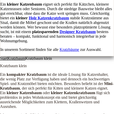
Ein
kleiner Katzenbaum
eignet sich perfekt für Kätzchen, kleinere
Katzenrassen oder Senioren. Durch die niedrige Bauweise bleibt alles
gut erreichbar, ohne dass die Katze weit springen muss. Gleichzeitig
bietet ein
kleiner
Holz Katzenkratzbaum
stabile Kratzstämme aus
Sisal, damit die Möbel geschont und die Krallen natürlich abgenutzt
werden können. Wer bewusst eine besonders platzoptimierte Lösung
sucht, ist mit einem
platzsparenden
Designer Kratzbaum
bestens
beraten – kompakt, funktional und harmonisch integrierbar in jede
Wohnumgebung.
In unserem Sortiment finden Sie alle
Kratzbäume
zur Auswahl.
Start
Kratzbaum
Kratzbaum klein
Kratzbaum klein
Ein
kompakter Kratzbaum
ist die ideale Lösung für Katzenhalter,
die wenig Platz zur Verfügung haben und dennoch ein hochwertiges
Spiel- und Kratzmöbel bieten möchten. Besonders beliebt ist der
Mini-
Kratzbaum
, der sich perfekt für Kitten und kleinere Katzen eignet.
Ein
kleiner Katzenbaum
oder
kleiner Katzenkratzbaum
fügt sich
problemlos in jedes Wohnkonzept ein und bietet gleichzeitig
ausreichende Möglichkeiten zum Klettern, Krallenwetzen und
Ausruhen.