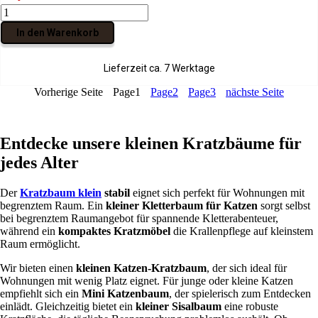
e
-
r
e
k
a
9
„
g
b
ü
l
l
r
,
U
e
e
In den Warenkorb
n
l
e
:
0
l
f
i
g
e
i
2
0
v
l
g
l
r
n
5
i
ä
e
Lieferzeit ca. 7 Werktage
i
P
e
9
€
“
c
,
c
r
r
,
.
8
h
a
Vorherige Seite
Page
1
Page
2
Page
3
nächste Seite
h
e
C
0
0
e
n
e
i
a
0
x
n
t
r
s
s
5
&
h
P
i
c
€
0
Entdecke unsere kleinen Kratzbäume für
g
r
r
s
a
x
e
a
jedes Alter
e
t
K
7
m
z
i
:
a
6
ü
i
s
1
t
c
t
Der
Kratzbaum klein
stabil
eignet sich perfekt für Wohnungen mit
t
w
9
z
m
l
begrenztem Raum. Ein
kleiner Kletterbaum für Katzen
sorgt selbst
M
a
9
e
–
i
bei begrenztem Raumangebot für spannende Kletterabenteuer,
e
r
,
n
B
c
während ein
kompaktes Kratzmöbel
die Krallenpflege auf kleinstem
n
:
0
b
r
h
Raum ermöglicht.
g
2
0
a
a
e
e
2
u
u
Wir bieten einen
kleinen Katzen-Kratzbaum
, der sich ideal für
H
9
€
m
n
Wohnungen mit wenig Platz eignet. Für junge oder kleine Katzen
ö
,
.
a
i
empfiehlt sich ein
Mini Katzenbaum
, der spielerisch zum Entdecken
h
0
u
n
einlädt. Gleichzeitig bietet ein
kleiner Sisalbaum
eine robuste
l
0
s
L