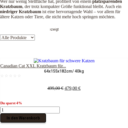
Wer nur wenig Stellfläche hat, profitiert von einem
platzsparenden
Kratzbaum
, der trotz kompakter Größe funktional bleibt. Auch ein
niedriger Kratzbaum
ist eine hervorragende Wahl – vor allem für
ältere Katzen oder Tiere, die nicht mehr hoch springen möchten.
Alle 11 Ergebnisse werden angezeigt
Canadian Cat XXL Kratzbaum für...
64x155x182cm
/ 40kg
☆
☆
☆
☆
☆
U
A
499,00
€
479,00
€
r
k
s
t
Du sparst
4%
p
u
r
e
C
ü
l
a
In den Warenkorb
n
l
n
g
e
a