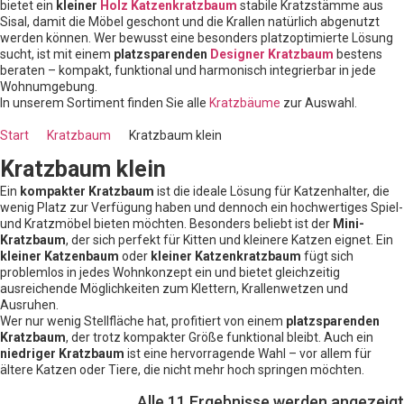
bietet ein
kleiner
Holz Katzenkratzbaum
stabile Kratzstämme aus
Sisal, damit die Möbel geschont und die Krallen natürlich abgenutzt
werden können. Wer bewusst eine besonders platzoptimierte Lösung
sucht, ist mit einem
platzsparenden
Designer Kratzbaum
bestens
beraten – kompakt, funktional und harmonisch integrierbar in jede
Wohnumgebung.
In unserem Sortiment finden Sie alle
Kratzbäume
zur Auswahl.
Start
Kratzbaum
Kratzbaum klein
Kratzbaum klein
Ein
kompakter Kratzbaum
ist die ideale Lösung für Katzenhalter, die
wenig Platz zur Verfügung haben und dennoch ein hochwertiges Spiel-
und Kratzmöbel bieten möchten. Besonders beliebt ist der
Mini-
Kratzbaum
, der sich perfekt für Kitten und kleinere Katzen eignet. Ein
kleiner Katzenbaum
oder
kleiner Katzenkratzbaum
fügt sich
problemlos in jedes Wohnkonzept ein und bietet gleichzeitig
ausreichende Möglichkeiten zum Klettern, Krallenwetzen und
Ausruhen.
Wer nur wenig Stellfläche hat, profitiert von einem
platzsparenden
Kratzbaum
, der trotz kompakter Größe funktional bleibt. Auch ein
niedriger Kratzbaum
ist eine hervorragende Wahl – vor allem für
ältere Katzen oder Tiere, die nicht mehr hoch springen möchten.
Alle 11 Ergebnisse werden angezeigt