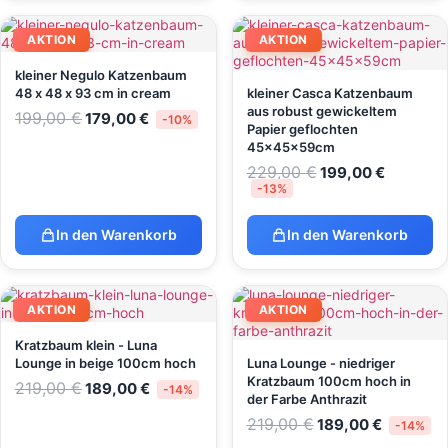
AKTION
AKTION
kleiner Negulo Katzenbaum
48 x 48 x 93 cm in cream
kleiner Casca Katzenbaum
aus robust gewickeltem
199,00
€
179,00
€
-10%
Papier geflochten
45x45x59cm
229,00
€
199,00
€
-13%
In den Warenkorb
In den Warenkorb
AKTION
AKTION
Kratzbaum klein - Luna
Lounge in beige 100cm hoch
Luna Lounge - niedriger
Kratzbaum 100cm hoch in
219,00
€
189,00
€
-14%
der Farbe Anthrazit
219,00
€
189,00
€
-14%