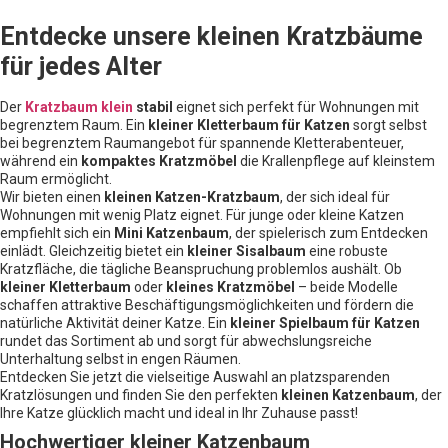
Entdecke unsere kleinen Kratzbäume
für jedes Alter
Der
Kratzbaum klein
stabil
eignet sich perfekt für Wohnungen mit
begrenztem Raum. Ein
kleiner Kletterbaum für Katzen
sorgt selbst
bei begrenztem Raumangebot für spannende Kletterabenteuer,
während ein
kompaktes Kratzmöbel
die Krallenpflege auf kleinstem
Raum ermöglicht.
Wir bieten einen
kleinen Katzen-Kratzbaum
, der sich ideal für
Wohnungen mit wenig Platz eignet. Für junge oder kleine Katzen
empfiehlt sich ein
Mini Katzenbaum
, der spielerisch zum Entdecken
einlädt. Gleichzeitig bietet ein
kleiner Sisalbaum
eine robuste
Kratzfläche, die tägliche Beanspruchung problemlos aushält. Ob
kleiner Kletterbaum
oder
kleines Kratzmöbel
– beide Modelle
schaffen attraktive Beschäftigungsmöglichkeiten und fördern die
natürliche Aktivität deiner Katze. Ein
kleiner Spielbaum für Katzen
rundet das Sortiment ab und sorgt für abwechslungsreiche
Unterhaltung selbst in engen Räumen.
Entdecken Sie jetzt die vielseitige Auswahl an platzsparenden
Kratzlösungen und finden Sie den perfekten
kleinen Katzenbaum
, der
Ihre Katze glücklich macht und ideal in Ihr Zuhause passt!
Hochwertiger kleiner Katzenbaum