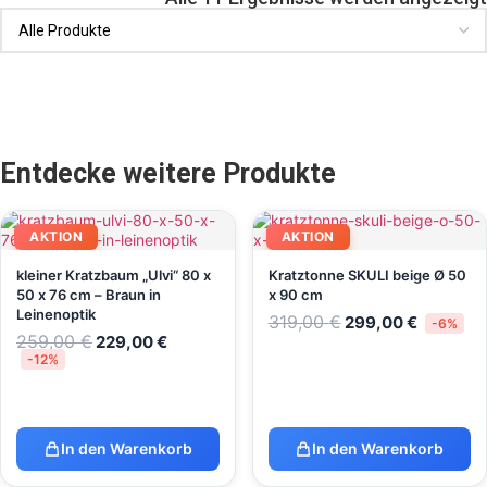
Entdecke weitere Produkte
AKTION
AKTION
kleiner Kratzbaum „Ulvi“ 80 x
Kratztonne SKULI beige Ø 50
50 x 76 cm – Braun in
x 90 cm
Leinenoptik
319,00
€
299,00
€
-6%
259,00
€
229,00
€
-12%
In den Warenkorb
In den Warenkorb