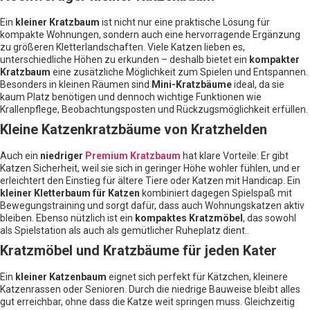
Ein
kleiner Kratzbaum
ist nicht nur eine praktische Lösung für
kompakte Wohnungen, sondern auch eine hervorragende Ergänzung
zu größeren Kletterlandschaften. Viele Katzen lieben es,
unterschiedliche Höhen zu erkunden – deshalb bietet ein
kompakter
Kratzbaum
eine zusätzliche Möglichkeit zum Spielen und Entspannen.
Besonders in kleinen Räumen sind
Mini-Kratzbäume
ideal, da sie
kaum Platz benötigen und dennoch wichtige Funktionen wie
Krallenpflege, Beobachtungsposten und Rückzugsmöglichkeit erfüllen.
Kleine Katzenkratzbäume von Kratzhelden
Auch ein
niedriger
Premium Kratzbaum
hat klare Vorteile: Er gibt
Katzen Sicherheit, weil sie sich in geringer Höhe wohler fühlen, und er
erleichtert den Einstieg für ältere Tiere oder Katzen mit Handicap. Ein
kleiner Kletterbaum für Katzen
kombiniert dagegen Spielspaß mit
Bewegungstraining und sorgt dafür, dass auch Wohnungskatzen aktiv
bleiben. Ebenso nützlich ist ein
kompaktes Kratzmöbel
, das sowohl
als Spielstation als auch als gemütlicher Ruheplatz dient..
Kratzmöbel und Kratzbäume für jeden Kater
Ein
kleiner Katzenbaum
eignet sich perfekt für Kätzchen, kleinere
Katzenrassen oder Senioren. Durch die niedrige Bauweise bleibt alles
gut erreichbar, ohne dass die Katze weit springen muss. Gleichzeitig