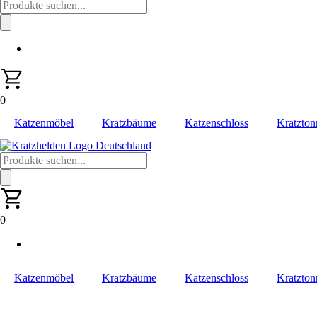
Products
search
0
Katzenmöbel
Kratzbäume
Katzenschloss
Kratzton
Products
search
0
Katzenmöbel
Kratzbäume
Katzenschloss
Kratzton