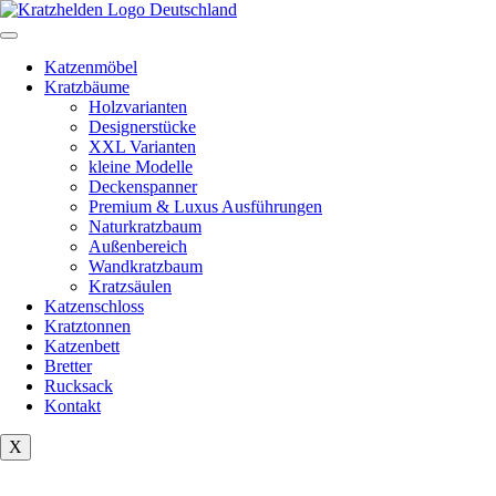
Zum
Inhalt
springen
Katzenmöbel
Kratzbäume
Holzvarianten
Designerstücke
XXL Varianten
kleine Modelle
Deckenspanner
Premium & Luxus Ausführungen
Naturkratzbaum
Außenbereich
Wandkratzbaum
Kratzsäulen
Katzenschloss
Kratztonnen
Katzenbett
Bretter
Rucksack
Kontakt
X