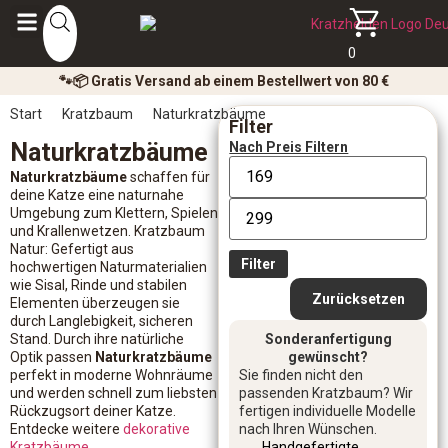
0
🐾📦 Gratis Versand ab einem Bestellwert von 80 €
Start
Kratzbaum
Naturkratzbäume
Filter
Naturkratzbäume
Nach Preis Filtern
Naturkratzbäume
schaffen für
deine Katze eine naturnahe
Umgebung zum Klettern, Spielen
und Krallenwetzen. Kratzbaum
Natur: Gefertigt aus
Filter
hochwertigen Naturmaterialien
wie Sisal, Rinde und stabilen
Zurücksetzen
Elementen überzeugen sie
durch Langlebigkeit, sicheren
Stand. Durch ihre natürliche
Sonderanfertigung
Optik passen
Naturkratzbäume
gewünscht?
perfekt in moderne Wohnräume
Sie finden nicht den
und werden schnell zum liebsten
passenden Kratzbaum? Wir
Rückzugsort deiner Katze.
fertigen individuelle Modelle
Entdecke weitere
dekorative
nach Ihren Wünschen.
Kratzbäume
.
Handgefertigte