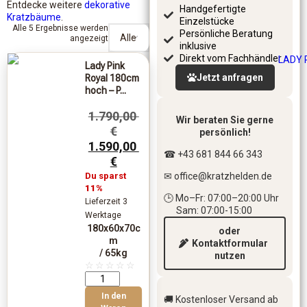
Entdecke weitere
dekorative
Handgefertigte
Kratzbäume
.
Einzelstücke
Alle 5 Ergebnisse werden
Persönliche Beratung
angezeigt
inklusive
Direkt vom Fachhändler
Lady Pink
Jetzt anfragen
Royal 180cm
hoch – P...
1.790,00
Wir beraten Sie gerne
€
persönlich!
1.590,00
☎ +43 681 844 66 343
€
Du sparst
✉ office
@kratzhelden.de
11%
🕒 Mo–Fr: 07:00–20:00 Uhr
Lieferzeit 3
Sam: 07:00-15:00
Werktage
180x60x70c
oder
m
Kontaktformular
/ 65kg
nutzen
☆
☆
☆
☆
☆
In den
🚚 Kostenloser Versand ab