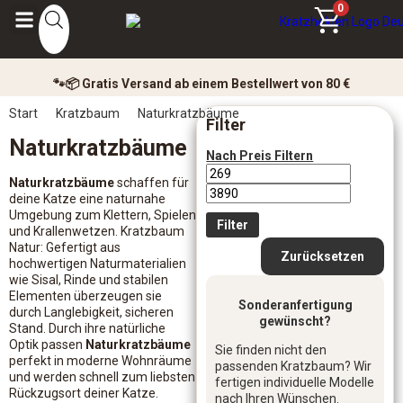
0
🐾📦 Gratis Versand ab einem Bestellwert von 80 €
Start
Kratzbaum
Naturkratzbäume
Filter
Naturkratzbäume
Nach Preis Filtern
Naturkratzbäume
schaffen für
deine Katze eine naturnahe
Umgebung zum Klettern, Spielen
Filter
und Krallenwetzen. Kratzbaum
Natur: Gefertigt aus
Zurücksetzen
hochwertigen Naturmaterialien
wie Sisal, Rinde und stabilen
Elementen überzeugen sie
Sonderanfertigung
durch Langlebigkeit, sicheren
gewünscht?
Stand. Durch ihre natürliche
Optik passen
Naturkratzbäume
Sie finden nicht den
perfekt in moderne Wohnräume
passenden Kratzbaum? Wir
und werden schnell zum liebsten
fertigen individuelle Modelle
Rückzugsort deiner Katze.
nach Ihren Wünschen.