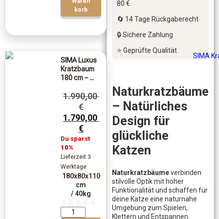
Waren
80 €
korb
🔄 14 Tage Rückgaberecht
🔒 Sichere Zahlung
⭐ Geprüfte Qualität
SIMA Luxus
Kratzbaum
180 cm – ...
Naturkratzbäume
1.990,00
– Natürliches
€
1.790,00
Design für
€
glückliche
Du sparst
Katzen
10%
Lieferzeit 3
Werktage
Naturkratzbäume
verbinden
180x80x110
stilvolle Optik mit hoher
cm
Funktionalität und schaffen für
/ 40kg
deine Katze eine naturnahe
☆
☆
☆
☆
☆
Umgebung zum Spielen,
Klettern und Entspannen.