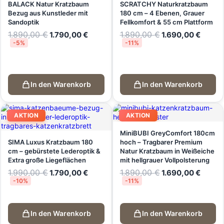
BALACK Natur Kratzbaum
SCRATCHY Naturkratzbaum
Bezug aus Kunstleder mit
180 cm – 4 Ebenen, Grauer
Sandoptik
Fellkomfort & 55 cm Plattform
1.890,00
€
1.890,00
€
1.790,00
€
1.690,00
€
-5%
-11%
In den Warenkorb
In den Warenkorb
AKTION
AKTION
MiniBUBI GreyComfort 180cm
SIMA Luxus Kratzbaum 180
hoch – Tragbarer Premium
cm – gebürstete Lederoptik &
Natur Kratzbaum in Weißeiche
Extra große Liegeflächen
mit hellgrauer Vollpolsterung
1.990,00
€
1.890,00
€
1.790,00
€
1.690,00
€
-10%
-11%
In den Warenkorb
In den Warenkorb