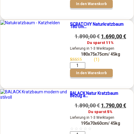
In den Warenkorb
SCRATCHY Naturkratzbaum
180 cm...
1.890,00
€
1.690,00
€
Du sparst
11%
Lieferung in 1-3 Werktagen
180x75x75cm
/ 45kg
(1)
Bewertet mit
1
5.00
von 5,
In den Warenkorb
basierend auf
Kundenbewertung
BALACK Natur Kratzbaum
Bezug a...
1.890,00
€
1.790,00
€
Du sparst
5%
Lieferung in 1-3 Werktagen
195x70x60cm
/ 45kg
☆
☆
☆
☆
☆