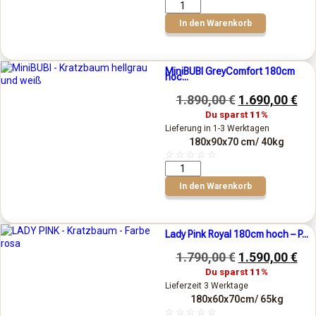
In den Warenkorb
MiniBUBI GreyComfort 180cm
hoc...
1.890,00
€
1.690,00
€
Du sparst
11%
Lieferung in 1-3 Werktagen
180x90x70 cm
/ 40kg
☆
☆
☆
☆
☆
In den Warenkorb
Lady Pink Royal 180cm hoch – P...
1.790,00
€
1.590,00
€
Du sparst
11%
Lieferzeit 3 Werktage
180x60x70cm
/ 65kg
☆
☆
☆
☆
☆