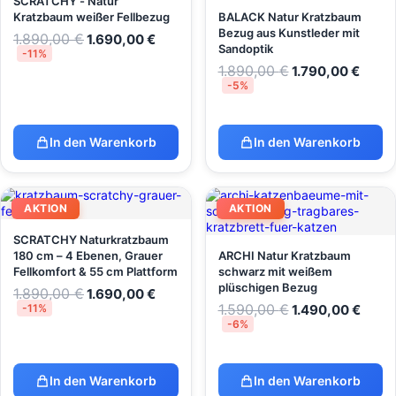
SCRATCHY - Natur
Kratzbaum weißer Fellbezug
BALACK Natur Kratzbaum
Bezug aus Kunstleder mit
1.890,00
€
1.690,00
€
Sandoptik
-11%
1.890,00
€
1.790,00
€
-5%
In den Warenkorb
In den Warenkorb
AKTION
AKTION
SCRATCHY Naturkratzbaum
180 cm – 4 Ebenen, Grauer
ARCHI Natur Kratzbaum
Fellkomfort & 55 cm Plattform
schwarz mit weißem
plüschigen Bezug
1.890,00
€
1.690,00
€
1.590,00
€
-11%
1.490,00
€
-6%
In den Warenkorb
In den Warenkorb