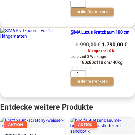
In den Warenkorb
SIMA Luxus Kratzbaum 180 cm
– ...
1.990,00
€
1.790,00
€
Du sparst
10%
Lieferzeit 3 Werktage
180x80x110 cm
/ 40kg
☆
☆
☆
☆
☆
In den Warenkorb
Entdecke weitere Produkte
AKTION
AKTION