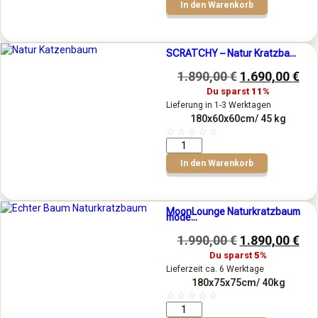
In den Warenkorb
SCRATCHY – Natur Kratzba...
1.890,00
€
1.690,00
€
Du sparst
11%
Lieferung in 1-3 Werktagen
180x60x60cm
/ 45 kg
☆
☆
☆
☆
☆
In den Warenkorb
MoonLounge Naturkratzbaum
mode...
1.990,00
€
1.890,00
€
Du sparst
5%
Lieferzeit ca. 6 Werktage
180x75x75cm
/ 40kg
☆
☆
☆
☆
☆