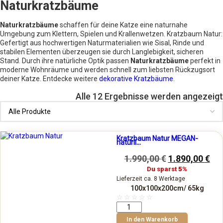
Naturkratzbäume
Naturkratzbäume
schaffen für deine Katze eine naturnahe
Umgebung zum Klettern, Spielen und Krallenwetzen. Kratzbaum Natur:
Gefertigt aus hochwertigen Naturmaterialien wie Sisal, Rinde und
stabilen Elementen überzeugen sie durch Langlebigkeit, sicheren
Stand. Durch ihre natürliche Optik passen
Naturkratzbäume
perfekt in
moderne Wohnräume und werden schnell zum liebsten Rückzugsort
deiner Katze. Entdecke weitere
dekorative Kratzbäume
.
Alle 12 Ergebnisse werden angezeigt
Kratzbaum Natur MEGAN-
natürli...
1.990,00
€
1.890,00
€
Du sparst
5%
Lieferzeit ca. 8 Werktage
100x100x200cm
/ 65kg
☆
☆
☆
☆
☆
In den Warenkorb