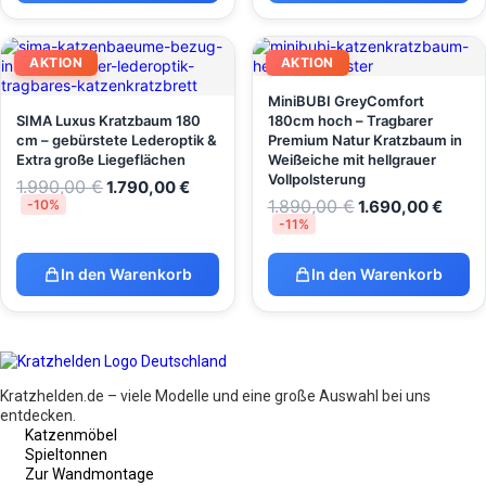
AKTION
AKTION
MiniBUBI GreyComfort
SIMA Luxus Kratzbaum 180
180cm hoch – Tragbarer
cm – gebürstete Lederoptik &
Premium Natur Kratzbaum in
Extra große Liegeflächen
Weißeiche mit hellgrauer
Vollpolsterung
1.990,00
€
1.790,00
€
1.890,00
€
-10%
1.690,00
€
-11%
In den Warenkorb
In den Warenkorb
Kratzhelden.de – viele Modelle und eine große Auswahl bei uns
entdecken.
Katzenmöbel
Spieltonnen
Zur Wandmontage