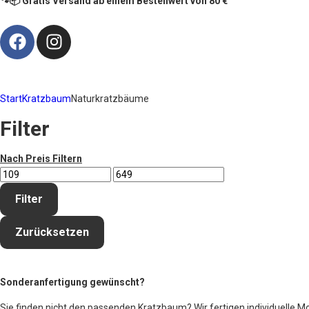
🐾📦 Gratis Versand ab einem Bestellwert von 80 €
Start
Kratzbaum
Naturkratzbäume
Filter
Nach Preis Filtern
Filter
Zurücksetzen
Sonderanfertigung gewünscht?
Sie finden nicht den passenden Kratzbaum? Wir fertigen individuelle M