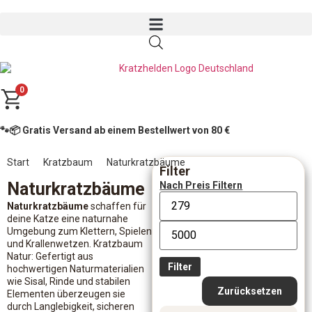
0
🐾📦 Gratis Versand ab einem Bestellwert von 80 €
Start
Kratzbaum
Naturkratzbäume
Filter
Naturkratzbäume
Nach Preis Filtern
Naturkratzbäume
schaffen für
deine Katze eine naturnahe
Umgebung zum Klettern, Spielen
und Krallenwetzen. Kratzbaum
Natur: Gefertigt aus
Filter
hochwertigen Naturmaterialien
wie Sisal, Rinde und stabilen
Zurücksetzen
Elementen überzeugen sie
durch Langlebigkeit, sicheren