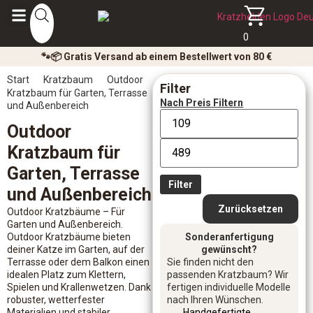
0
🐾📦 Gratis Versand ab einem Bestellwert von 80 €
Start
Kratzbaum
Outdoor
Filter
Kratzbaum für Garten, Terrasse
Nach Preis Filtern
und Außenbereich
Outdoor
Kratzbaum für
Garten, Terrasse
Filter
und Außenbereich
Zurücksetzen
Outdoor Kratzbäume – Für
Garten und Außenbereich.
Outdoor Kratzbäume bieten
Sonderanfertigung
deiner Katze im Garten, auf der
gewünscht?
Terrasse oder dem Balkon einen
Sie finden nicht den
idealen Platz zum Klettern,
passenden Kratzbaum? Wir
Spielen und Krallenwetzen. Dank
fertigen individuelle Modelle
robuster, wetterfester
nach Ihren Wünschen.
Materialien und stabiler
Handgefertigte