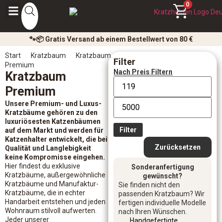
0
🐾📦 Gratis Versand ab einem Bestellwert von 80 €
Start
Kratzbaum
Kratzbaum
Filter
Premium
Nach Preis Filtern
Kratzbaum
Premium
Unsere Premium- und Luxus-
Kratzbäume gehören zu den
luxuriösesten Katzenbäumen
Filter
auf dem Markt und werden für
Katzenhalter entwickelt, die bei
Zurücksetzen
Qualität und Langlebigkeit
keine Kompromisse eingehen.
Hier findest du exklusive
Sonderanfertigung
Kratzbäume, außergewöhnliche
gewünscht?
Kratzbäume und Manufaktur-
Sie finden nicht den
Kratzbäume, die in echter
passenden Kratzbaum? Wir
Handarbeit entstehen und jeden
fertigen individuelle Modelle
Wohnraum stilvoll aufwerten.
nach Ihren Wünschen.
Jeder unserer
Handgefertigte