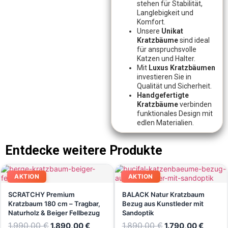
stehen für Stabilität,
Langlebigkeit und
Komfort.
Unsere
Unikat
Kratzbäume
sind ideal
für anspruchsvolle
Katzen und Halter.
Mit
Luxus Kratzbäumen
investieren Sie in
Qualität und Sicherheit.
Handgefertigte
Kratzbäume
verbinden
funktionales Design mit
edlen Materialien.
Entdecke weitere Produkte
AKTION
AKTION
SCRATCHY Premium
BALACK Natur Kratzbaum
Kratzbaum 180 cm – Tragbar,
Bezug aus Kunstleder mit
Naturholz & Beiger Fellbezug
Sandoptik
1.990,00
€
1.890,00
€
1.890,00
€
1.790,00
€