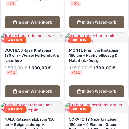
-5%
-5%
In den Warenkorb
In den Warenkorb
AKTION
AKTION
DUCHESS Royal Kratzbaum
MONTE Premium Kratzbaum
180 cm – Weißer Fellkomfort &
180 cm – Fuchsfellbezug &
Naturholz
Naturholz-Design
1.890,00
€
1.990,00
€
1.690,00
€
1.790,00
€
-11%
-10%
In den Warenkorb
In den Warenkorb
AKTION
AKTION
NALA Katzenkratzbaum 150
SCRATCHY Naturkratzbaum
cm – Beige Lederoptik,
180 cm – 4 Ebenen, Grauer