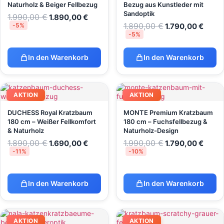
Naturholz & Beiger Fellbezug
Bezug aus Kunstleder mit
Sandoptik
1.990,00
€
1.890,00
€
1.890,00
€
-5%
1.790,00
€
-5%
In den Warenkorb
In den Warenkorb
AKTION
AKTION
DUCHESS Royal Kratzbaum
MONTE Premium Kratzbaum
180 cm – Weißer Fellkomfort
180 cm – Fuchsfellbezug &
& Naturholz
Naturholz-Design
1.890,00
€
1.990,00
€
1.690,00
€
1.790,00
€
-11%
-10%
In den Warenkorb
In den Warenkorb
AKTION
AKTION