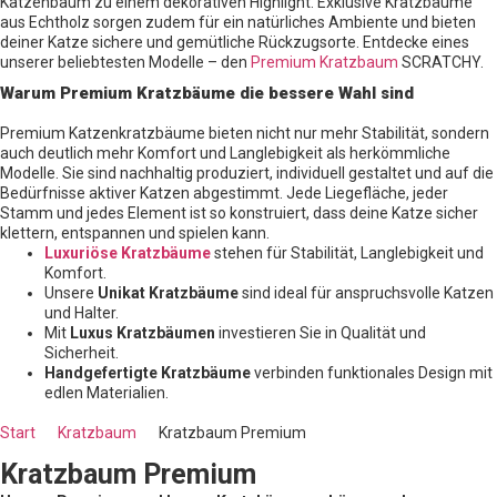
Katzenbaum zu einem dekorativen Highlight. Exklusive Kratzbäume
aus Echtholz sorgen zudem für ein natürliches Ambiente und bieten
deiner Katze sichere und gemütliche Rückzugsorte. Entdecke eines
unserer beliebtesten Modelle – den
Premium Kratzbaum
SCRATCHY.
Warum Premium Kratzbäume die bessere Wahl sind
Premium Katzenkratzbäume bieten nicht nur mehr Stabilität, sondern
auch deutlich mehr Komfort und Langlebigkeit als herkömmliche
Modelle. Sie sind nachhaltig produziert, individuell gestaltet und auf die
Bedürfnisse aktiver Katzen abgestimmt. Jede Liegefläche, jeder
Stamm und jedes Element ist so konstruiert, dass deine Katze sicher
klettern, entspannen und spielen kann.
Luxuriöse Kratzbäume
stehen für Stabilität, Langlebigkeit und
Komfort.
Unsere
Unikat Kratzbäume
sind ideal für anspruchsvolle Katzen
und Halter.
Mit
Luxus Kratzbäumen
investieren Sie in Qualität und
Sicherheit.
Handgefertigte Kratzbäume
verbinden funktionales Design mit
edlen Materialien.
Start
Kratzbaum
Kratzbaum Premium
Kratzbaum Premium