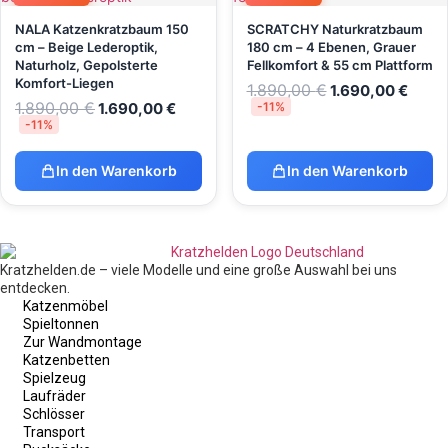
NALA Katzenkratzbaum 150
SCRATCHY Naturkratzbaum
cm – Beige Lederoptik,
180 cm – 4 Ebenen, Grauer
Naturholz, Gepolsterte
Fellkomfort & 55 cm Plattform
Komfort-Liegen
1.890,00
€
1.690,00
€
1.890,00
€
1.690,00
€
-11%
-11%
In den Warenkorb
In den Warenkorb
Kratzhelden.de – viele Modelle und eine große Auswahl bei uns
entdecken.
Katzenmöbel
Spieltonnen
Zur Wandmontage
Katzenbetten
Spielzeug
Laufräder
Schlösser
Transport