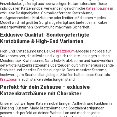
Einzelstücke, gefertigt aus hochwertigen Naturmaterialien. Diese
individuellen Katzenmöbel verwandeln gewöhnliche
Katzenbäume
in
exklusive Designobjekte. Ob maßgefertigte Kratzbäume,
maßgeschneiderte Kratzbäume oder limitierte Editionen – jedes
Modell wird mit größter Sorgfalt gefertigt und bietet deiner Katze
außergewöhnlichen Komfort und maximale Sicherheit.
Exklusive Qualität: Sondergefertigte
Kratzbäume & High-End Varianten
High-End Kratzbäume und Deluxe
Kratzbaum
-Modelle sind ideal für
Katzenbesitzer, die stilvolle und zugleich robuste Lösungen suchen.
Meisterstück-Kratzbäume, Naturholz-Kratzbäume und handwerklich
gefertigte Katzenkratzbäume überzeugen durch ihre herausragende
Stabilität und ihr edles Erscheinungsbild. Dank massiver Stämme,
hochwertigem Sisal und langlebigen Stoffen halten diese Qualitäts-
Kratzbäume
auch starken Belastungen stand.
Perfekt für dein Zuhause – exklusive
Katzenkratzbäume mit Charakter
Unsere hochwertigen Katzenmöbel bringen Ästhetik und Funktion in
Einklang. Custom-Made Kratzbäume und Spezialanfertigungen
passen sich perfekt an deinen Wohnstil an und machen jeden