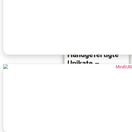
🚚 Kostenloser Versand ab
80 €
🔄 14 Tage Rückgaberecht
🔒 Sichere Zahlung
⭐ Geprüfte Qualität
Handgefertigte
Unikate –
individuelle
Katzenkratzbäume
für höchste
Ansprüche
Unsere handgefertigten
Kratzbaum-Unikate sind
einzigartige Einzelstücke,
gefertigt aus hochwertigen