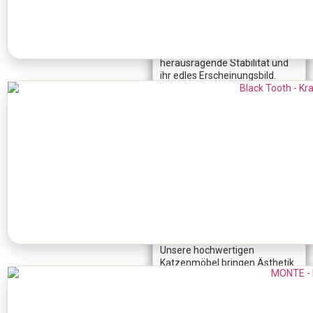
Meisterstück-Kratzbäume,
Naturholz-Kratzbäume und
handwerklich gefertigte
Katzenkratzbäume
überzeugen durch ihre
herausragende Stabilität und
ihr edles Erscheinungsbild.
Dank massiver Stämme,
hochwertigem Sisal und
langlebigen Stoffen halten
diese Qualitäts-
Kratzbäume
auch starken Belastungen
stand.
Perfekt für dein
Zuhause – exklusive
Katzenkratzbäume
mit Charakter
Unsere hochwertigen
Katzenmöbel bringen Ästhetik
und Funktion in Einklang.
Custom-Made Kratzbäume
und Spezialanfertigungen