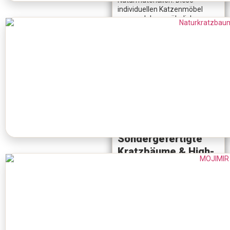
Naturmaterialien. Diese
individuellen Katzenmöbel
verwandeln gewöhnliche
Katzenbäume
in exklusive
Designobjekte. Ob
maßgefertigte Kratzbäume,
maßgeschneiderte
Kratzbäume oder limitierte
Editionen – jedes Modell wird
mit größter Sorgfalt gefertigt
und bietet deiner Katze
außergewöhnlichen Komfort
und maximale Sicherheit.
Exklusive Qualität:
Sondergefertigte
Kratzbäume & High-
End Varianten
High-End Kratzbäume und
Deluxe
Kratzbaum
-Modelle
sind ideal für Katzenbesitzer,
die stilvolle und zugleich
robuste Lösungen suchen.