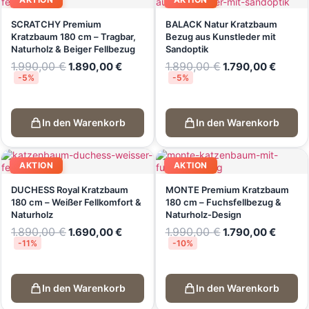
SCRATCHY Premium
BALACK Natur Kratzbaum
Kratzbaum 180 cm – Tragbar,
Bezug aus Kunstleder mit
Naturholz & Beiger Fellbezug
Sandoptik
1.990,00
€
1.890,00
€
1.890,00
€
1.790,00
€
-5%
-5%
In den Warenkorb
In den Warenkorb
AKTION
AKTION
DUCHESS Royal Kratzbaum
MONTE Premium Kratzbaum
180 cm – Weißer Fellkomfort &
180 cm – Fuchsfellbezug &
Naturholz
Naturholz-Design
1.890,00
€
1.990,00
€
1.690,00
€
1.790,00
€
-11%
-10%
In den Warenkorb
In den Warenkorb