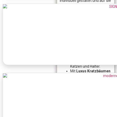
individuell gestaltet und auf die
Bedürfnisse aktiver Katzen
abgestimmt. Jede Liegefläche,
jeder Stamm und jedes
Element ist so konstruiert, dass
deine Katze sicher klettern,
entspannen und spielen kann.
Luxuriöse Kratzbäume
stehen für Stabilität,
Langlebigkeit und
Komfort.
Unsere
Unikat
Kratzbäume
sind ideal
für anspruchsvolle
Katzen und Halter.
Mit
Luxus Kratzbäumen
investieren Sie in
Qualität und Sicherheit.
Handgefertigte
Kratzbäume
verbinden
funktionales Design mit
edlen Materialien.