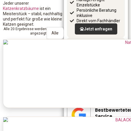
Jeder unserer
Einzelstücke
Katzenkratzbäume
ist ein
Persönliche Beratung
Meisterstück – stabil, nachhaltig
inklusive
und perfekt für große wie kleine
Direkt vom Fachhändler
Katzen geeignet.
Jetzt anfragen
Alle 20 Ergebnisse werden
angezeigt
Wir beraten Sie gerne
persönlich!
☎ +43 681 844 66 343
✉ office
@kratzhelden.de
🕒 Mo–Fr: 07:00–20:00 Uhr
Sam: 07:00-15:00
oder
Kontaktformular
nutzen
5.
Bestbewertete
Service
verifiziert von:
Trustindex