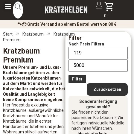
0
🐾📦 Gratis Versand ab einem Bestellwert von 80 €
Start
Kratzbaum
Kratzbaum
Filter
Premium
Nach Preis Filtern
Kratzbaum
Premium
Unsere Premium- und Luxus-
Kratzbäume gehören zu den
luxuriösesten Katzenbäumen
Filter
auf dem Markt und werden für
Katzenhalter entwickelt, die bei
Zurücksetzen
Qualität und Langlebigkeit
keine Kompromisse eingehen.
Sonderanfertigung
Hier findest du exklusive
gewünscht?
Kratzbäume, außergewöhnliche
Sie finden nicht den
Kratzbäume und Manufaktur-
passenden Kratzbaum? Wir
Kratzbäume, die in echter
fertigen individuelle Modelle
Handarbeit entstehen und jeden
nach Ihren Wünschen.
Wohnraum stilvoll aufwerten.
Handgefertigte