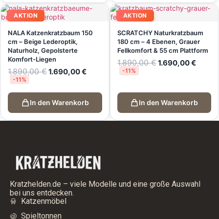
AKTION
AKTION
NALA Katzenkratzbaum 150
SCRATCHY Naturkratzbaum
cm – Beige Lederoptik,
180 cm – 4 Ebenen, Grauer
Naturholz, Gepolsterte
Fellkomfort & 55 cm Plattform
Komfort-Liegen
1.890,00
€
1.690,00
€
1.890,00
€
1.690,00
€
-11%
-11%
In den Warenkorb
In den Warenkorb
Kratzhelden.de – viele Modelle und eine große Auswahl
bei uns entdecken.
Katzenmöbel
Spieltonnen