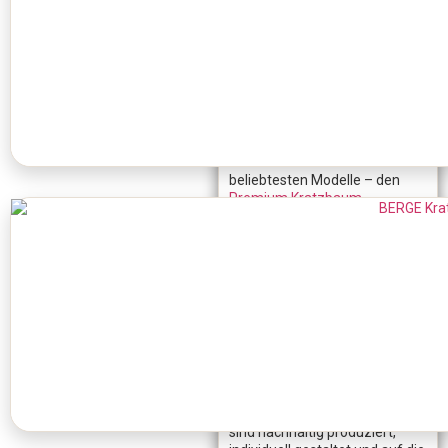
passen sich perfekt an deinen
Wohnstil an und machen jeden
Katzenbaum zu einem
dekorativen Highlight. Exklusive
Kratzbäume aus Echtholz
sorgen zudem für ein
natürliches Ambiente und
bieten deiner Katze sichere
und gemütliche Rückzugsorte.
Entdecke eines unserer
beliebtesten Modelle – den
Premium Kratzbaum
SCRATCHY.
Warum Premium
Kratzbäume die bessere
Wahl sind
Premium Katzenkratzbäume
bieten nicht nur mehr
Stabilität, sondern auch
deutlich mehr Komfort und
Langlebigkeit als
herkömmliche Modelle. Sie
sind nachhaltig produziert,