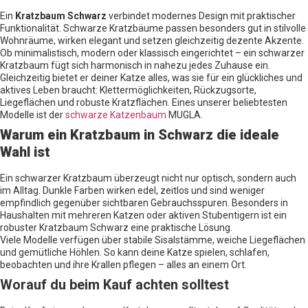
Ein
Kratzbaum Schwarz
verbindet modernes Design mit praktischer
Funktionalität. Schwarze Kratzbäume passen besonders gut in stilvolle
Wohnräume, wirken elegant und setzen gleichzeitig dezente Akzente.
Ob minimalistisch, modern oder klassisch eingerichtet – ein schwarzer
Kratzbaum fügt sich harmonisch in nahezu jedes Zuhause ein.
Gleichzeitig bietet er deiner Katze alles, was sie für ein glückliches und
aktives Leben braucht: Klettermöglichkeiten, Rückzugsorte,
Liegeflächen und robuste Kratzflächen. Eines unserer beliebtesten
Modelle ist der
schwarze Katzenbaum
MUGLA.
Warum ein Kratzbaum in Schwarz die ideale
Wahl ist
Ein schwarzer Kratzbaum überzeugt nicht nur optisch, sondern auch
im Alltag. Dunkle Farben wirken edel, zeitlos und sind weniger
empfindlich gegenüber sichtbaren Gebrauchsspuren. Besonders in
Haushalten mit mehreren Katzen oder aktiven Stubentigern ist ein
robuster Kratzbaum Schwarz eine praktische Lösung.
Viele Modelle verfügen über stabile Sisalstämme, weiche Liegeflächen
und gemütliche Höhlen. So kann deine Katze spielen, schlafen,
beobachten und ihre Krallen pflegen – alles an einem Ort.
Worauf du beim Kauf achten solltest