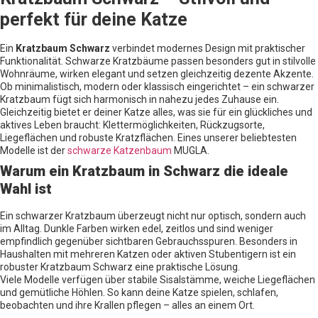
perfekt für deine Katze
Ein
Kratzbaum Schwarz
verbindet modernes Design mit praktischer
Funktionalität. Schwarze Kratzbäume passen besonders gut in stilvolle
Wohnräume, wirken elegant und setzen gleichzeitig dezente Akzente.
Ob minimalistisch, modern oder klassisch eingerichtet – ein schwarzer
Kratzbaum fügt sich harmonisch in nahezu jedes Zuhause ein.
Gleichzeitig bietet er deiner Katze alles, was sie für ein glückliches und
aktives Leben braucht: Klettermöglichkeiten, Rückzugsorte,
Liegeflächen und robuste Kratzflächen. Eines unserer beliebtesten
Modelle ist der
schwarze Katzenbaum
MUGLA.
Warum ein Kratzbaum in Schwarz die ideale
Wahl ist
Ein schwarzer Kratzbaum überzeugt nicht nur optisch, sondern auch
im Alltag. Dunkle Farben wirken edel, zeitlos und sind weniger
empfindlich gegenüber sichtbaren Gebrauchsspuren. Besonders in
Haushalten mit mehreren Katzen oder aktiven Stubentigern ist ein
robuster Kratzbaum Schwarz eine praktische Lösung.
Viele Modelle verfügen über stabile Sisalstämme, weiche Liegeflächen
und gemütliche Höhlen. So kann deine Katze spielen, schlafen,
beobachten und ihre Krallen pflegen – alles an einem Ort.