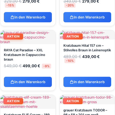
329,00
€
349,00
€
279,00
€
279,00
€
-15%
-20%
In den Warenkorb
In den Warenkorb
AKTION
AKTION
Kratzbaum Hital 157 cm –
RAYA Cat Paradise – XXL
Stilvolles Braun in Leinenoptik
Kratzbaum in Cappuccino
489,00
€
439,00
€
braun
-10%
549,00
€
499,00
€
-9%
In den Warenkorb
In den Warenkorb
AKTION
AKTION
grauer Kratzbaum TODOR –
Kratzbaum ELIF Cream – 189
98 x 58 x 201 cm groß