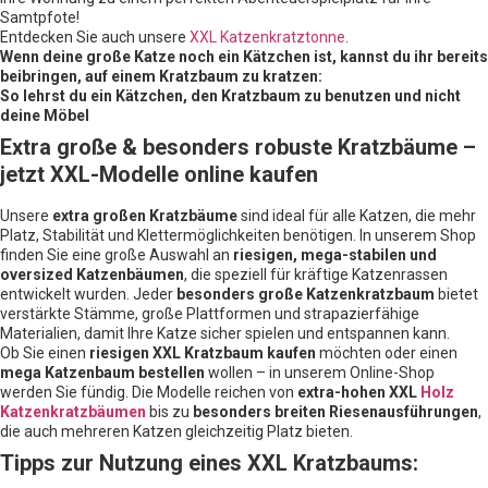
Samtpfote!
Entdecken Sie auch unsere
XXL Katzenkratztonne
.
Wenn deine große Katze noch ein Kätzchen ist, kannst du ihr bereits
beibringen, auf einem Kratzbaum zu kratzen:
So lehrst du ein Kätzchen, den Kratzbaum zu benutzen und nicht
deine Möbel
Extra große & besonders robuste Kratzbäume –
jetzt XXL-Modelle online kaufen
Unsere
extra großen Kratzbäume
sind ideal für alle Katzen, die mehr
Platz, Stabilität und Klettermöglichkeiten benötigen. In unserem Shop
finden Sie eine große Auswahl an
riesigen, mega-stabilen und
oversized Katzenbäumen
, die speziell für kräftige Katzenrassen
entwickelt wurden. Jeder
besonders große Katzenkratzbaum
bietet
verstärkte Stämme, große Plattformen und strapazierfähige
Materialien, damit Ihre Katze sicher spielen und entspannen kann.
Ob Sie einen
riesigen XXL Kratzbaum kaufen
möchten oder einen
mega Katzenbaum bestellen
wollen – in unserem Online-Shop
werden Sie fündig. Die Modelle reichen von
extra-hohen XXL
Holz
Katzenkratzbäumen
bis zu
besonders breiten Riesenausführungen
,
die auch mehreren Katzen gleichzeitig Platz bieten.
Tipps zur Nutzung eines XXL Kratzbaums: