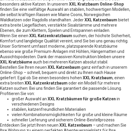
besonders aktive Katzen. In unserem
XXL Kratzbaum Online-Shop
finden Sie eine vielfältige Auswahl an stabilen, hochwertigen Modellen,
die selbst kräftigen Rassen wie Maine Coons, Norwegischen
Waldkatzen oder Ragdolls standhalten. Jeder
XXL Katzenbaum
bietet
extra breite Liegeflächen, verstärkte Sisalstämme und mehrere
Ebenen, die zum Klettern, Spielen und Entspannen einladen.
Wenn Sie einen
XXL Katzenkratzbaum
suchen, der höchste Sicherheit,
Komfort und langlebige Qualität vereint, sind Sie bei uns genau richtig.
Unser Sortiment umfasst moderne, platzsparende Kratzbäume
ebenso wie große Premium-Anlagen mit Höhlen, Hängematten und
Aussichtspodesten. Dank der massiven Konstruktion bleiben unsere
XXL Kratzbäume
auch bei mehreren Katzen absolut stabil.
Bestellen Sie Ihren neuen
XXL Katzenbaum
ganz einfach in unserem
Online-Shop – schnell, bequem und direkt zu Ihnen nach Hause
geliefert. Egal ob Sie einen besonders hohen
XXL Kratzbaum
, einen
extra breiten
XXL Katzenkratzbaum
oder ein Modell für mehrere
Katzen suchen: Bei uns finden Sie garantiert die passende Lösung.
Profitieren Sie von:
großer Auswahl an
XXL Kratzbäumen für große Katzen
in
verschiedenen Designs
stabilen, katzenfreundlichen Materialien
vielen Kombinationsmöglichkeiten für große und kleine Räume
schneller Lieferung und sicherem Online-Bestellprozess
Entdecken Sie jetzt Ihren neuen
XXL Katzenbaum
– und machen Sie
Ihre Wohnung zu einem perfekten Abenteuerspielplatz für Ihre