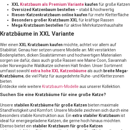
XXL
Kratzbaum als Premium Variante
kaufen
für große Katzen
Oversized Katzenbaum bestellen
– stabil & hochwertig
Riesen-Katzenkratzbaum online kaufen
für mehr Kletterfläche
Besonders großer Kratzbaum XXL
für kräftige Rassen
Mega Kratzbaum bestellen
für aktive Mehrkatzenhaushalte
Kratzbäume in XXL Variante
Wer einen
XXL Kratzbaum kaufen
möchte, achtet vor allem auf
Stabilität. Genau hier setzen unsere Modelle an: Mit verstärkten
Bodenplatten, dicken Sisalstämmen und hochwertigen Materialien
sorgen sie dafür, dass auch große Rassen wie Maine Coon, Savannah
oder Norwegische Waldkatze sicheren Halt finden. Unser Sortiment
umfasst sowohl
extra hohe XXL Katzenbäume
als auch
breite Mega-
Kratzbäume
, die viel Platz für ausgedehnte Ruhe- und Kletterzonen
bieten.
Entdecke viele weitere
Kratzbaum-Modelle
aus unserer Kollektion.
Suchen Sie eine Kratzbäume für eine große Katze?
Unsere
stabilen Kratzbäume für große Katzen
bieten maximale
Standfestigkeit und Komfort. Unsere Modelle zeichnen sich durch eine
besonders stabile Konstruktion aus. Ein
extra stabiler Kratzbaum
ist
ideal für energiegeladene Katzen, die gerne hoch hinaus möchten.
Ebenso bietet ein
stabiler Kratzbaum für große Katzen