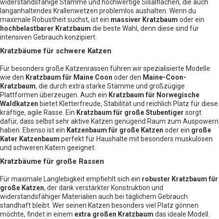
widerstandsfähige Stämme und hochwertige Sisalflächen, die auch
langanhaltendes Krallenwetzen problemlos aushalten. Wenn du
maximale Robustheit suchst, ist ein
massiver Kratzbaum
oder ein
hochbelastbarer Kratzbaum
die beste Wahl, denn diese sind für
intensiven Gebrauch konzipiert.
Kratzbäume für schwere Katzen
Für besonders große Katzenrassen führen wir spezialisierte Modelle
wie den
Kratzbaum für Maine Coon
oder den
Maine-Coon-
Kratzbaum
, die durch extra starke Stämme und großzügige
Plattformen überzeugen. Auch ein
Kratzbaum für Norwegische
Waldkatzen
bietet Kletterfreude, Stabilität und reichlich Platz für diese
kräftige, agile Rasse. Ein
Kratzbaum für große Stubentiger
sorgt
dafür, dass selbst sehr aktive Katzen genügend Raum zum Auspowern
haben. Ebenso ist ein
Katzenbaum für große Katzen
oder ein
große
Kater Katzenbaum
perfekt für Haushalte mit besonders muskulösen
und schweren Katern geeignet.
Kratzbäume für große Rassen
Für maximale Langlebigkeit empfiehlt sich ein
robuster Kratzbaum für
große Katzen
, der dank verstärkter Konstruktion und
widerstandsfähiger Materialien auch bei täglichem Gebrauch
standhaft bleibt. Wer seinen Katzen besonders viel Platz gönnen
möchte, findet in einem
extra großen Kratzbaum
das ideale Modell.