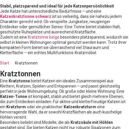
Stabil, platzsparend und ideal für jede Katzenpersönlichkeit
Jede Katze hat unterschiedliche Bedürfnisse – und eine
Katzenkratztonne schwarz
ist so vielseitig, dass sie nahezu jedem
Charakter gerecht wird. Ob verspielte Jungkatze, neugieriger
Entdecker oder gemütlicher Senior: Eine Tonne bietet stabilen Halt,
geschützte Ruheplätze und ausreichend Kratzfläche.
Zudem ist eine
Kratztonne beige
besonders platzsparend, wodurch sie
selbst in kleinen Wohnungen optimal genutzt werden kann. Trotz ihrer
kompakten Form bietet sie überraschend viel Stauraum und
Kletterfläche – ein echtes Multifunktions-Kratzmöbel.
Start
Kratztonnen
Kratztonnen
Eine
Kratztonne
bietet Katzen ein ideales Zusammenspiel aus
Klettern, Kratzen, Spielen und Entspannen – und passt gleichzeitig
perfekt in jede Wohnumgebung. Ob große oder kleine Wohnung: Eine
Katzen-Tonne
ist kompakt, stabil und bietet gleich mehrere Ebenen,
die zum Entdecken einladen. Für aktive und kletterfreudige Katzen ist
ein
Kratzturm
oder ein praktischer
Katzenkratzturm
eine
hervorragende Wahl, da er sowohl Kratzflächen als auch kuschelige
Höhlen vereint.
Besonders beliebt sind Modelle, die als
Kratzsäule mit Höhlen
gestaltet sind. Sie bieten Katzen nicht nur robuste Sisalzonen zum