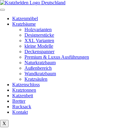
Zum
Inhalt
springen
Katzenmöbel
Kratzbäume
Holzvarianten
Designerstücke
XXL Varianten
kleine Modelle
Deckenspanner
Premium & Luxus Ausführungen
Naturkratzbaum
Außenbereich
Wandkratzbaum
Kratzsäulen
Katzenschloss
Kratztonnen
Katzenbett
Bretter
Rucksack
Kontakt
X