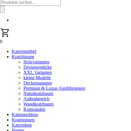
Products
search
0
Katzenmöbel
Kratzbäume
Holzvarianten
Designerstücke
XXL Varianten
kleine Modelle
Deckenspanner
Premium & Luxus Ausführungen
Naturkratzbaum
Außenbereich
Wandkratzbaum
Kratzsäulen
Katzenschloss
Kratztonnen
Katzenbett
Bretter