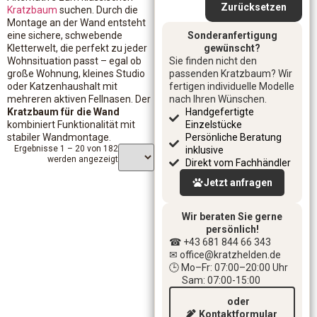
Zurücksetzen
Kratzbaum
suchen. Durch die
Montage an der Wand entsteht
eine sichere, schwebende
Sonderanfertigung
Kletterwelt, die perfekt zu jeder
gewünscht?
Wohnsituation passt – egal ob
Sie finden nicht den
große Wohnung, kleines Studio
passenden Kratzbaum? Wir
oder Katzenhaushalt mit
fertigen individuelle Modelle
mehreren aktiven Fellnasen. Der
nach Ihren Wünschen.
Kratzbaum für die Wand
Handgefertigte
kombiniert Funktionalität mit
Einzelstücke
stabiler Wandmontage.
Persönliche Beratung
Ergebnisse 1 – 20 von 182
inklusive
werden angezeigt
Direkt vom Fachhändler
Jetzt anfragen
Wir beraten Sie gerne
persönlich!
☎ +43 681 844 66 343
✉ office
@kratzhelden.de
🕒 Mo–Fr: 07:00–20:00 Uhr
Sam: 07:00-15:00
oder
Kontaktformular