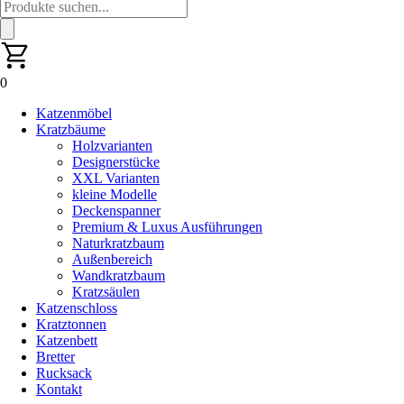
Products
search
0
Katzenmöbel
Kratzbäume
Holzvarianten
Designerstücke
XXL Varianten
kleine Modelle
Deckenspanner
Premium & Luxus Ausführungen
Naturkratzbaum
Außenbereich
Wandkratzbaum
Kratzsäulen
Katzenschloss
Kratztonnen
Katzenbett
Bretter
Rucksack
Kontakt