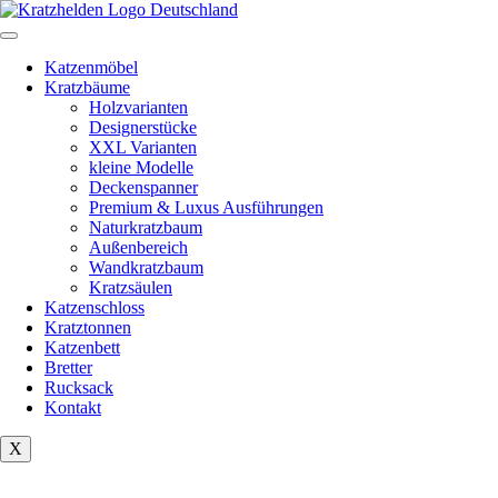
Zum
Inhalt
springen
Katzenmöbel
Kratzbäume
Holzvarianten
Designerstücke
XXL Varianten
kleine Modelle
Deckenspanner
Premium & Luxus Ausführungen
Naturkratzbaum
Außenbereich
Wandkratzbaum
Kratzsäulen
Katzenschloss
Kratztonnen
Katzenbett
Bretter
Rucksack
Kontakt
X