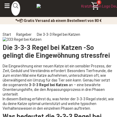
0
🐾📦 Gratis Versand ab einem Bestellwert von 80 €
Start
Ratgeber
Die 3-3-3 Regel bei Katzen
Die 3-3-3 Regel bei Katzen -So
gelingt die Eingewöhnung stressfrei
Die Eingewöhnung einer neuen Katze ist ein sensibler Prozess, der
Zeit, Geduld und Verständnis erfordert. Besonders Tierfreunde, die
zum ersten Mal eine Katze aufnehmen, unterschätzen oft, wie
überwältigend ein Umzug für das Tier sein kann. Genau hier setzt
die sogenannte
3-3-3 Regel bei Katzen
an – eine bewährte
Orientierungshilfe, die den Anpassungsprozess in drei Phasen
unterteilt.
In diesem Beitrag erfährst du, was hinter der 3-3-3 Regel steckt, wie
du deine Katze optimal unterstützt und welche typischen
Verhaltensweisen in den einzelnen Phasen auftreten.
Was bedeutet die 3-3-3 Regel bei