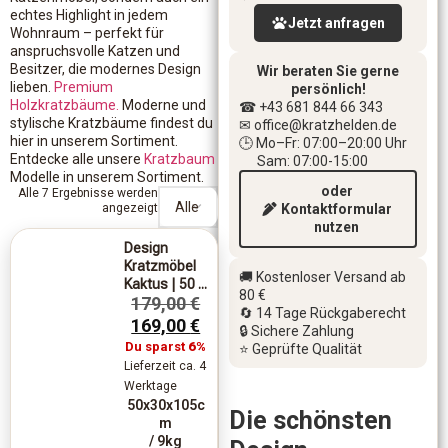
echtes Highlight in jedem
Jetzt anfragen
Wohnraum – perfekt für
anspruchsvolle Katzen und
Besitzer, die modernes Design
Wir beraten Sie gerne
lieben.
Premium
persönlich!
Holzkratzbäume.
Moderne und
☎ +43 681 844 66 343
stylische Kratzbäume findest du
✉ office
@kratzhelden.de
hier in unserem Sortiment.
🕒 Mo–Fr: 07:00–20:00 Uhr
Entdecke alle unsere
Kratzbaum
Sam: 07:00-15:00
Modelle in unserem Sortiment.
oder
Alle 7 Ergebnisse werden
angezeigt
Kontaktformular
nutzen
Design
Kratzmöbel
🚚 Kostenloser Versand ab
Kaktus | 50 ...
80 €
179,00
€
🔄 14 Tage Rückgaberecht
169,00
€
🔒 Sichere Zahlung
Du sparst
6%
⭐ Geprüfte Qualität
Lieferzeit ca. 4
Werktage
50x30x105c
Die schönsten
m
/ 9kg