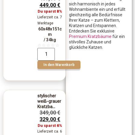
sich harmonisch in jedes
449,00
€
Wohnambiente ein und erfüllt
Du sparst
8%
gleichzeitig alle Bedürfnisse
Lieferzeit ca. 7
Ihrer Katze – zum Klettern,
Werktage
Kratzen und Entspannen.
60x48x151c
Entdecken Sie exklusive
m
Premium Kratzbäume
für ein
/ 34kg
stilvolles Zuhause und
☆
☆
☆
☆
☆
glückliche Katzen.
In den Warenkorb
stylischer
weiß-grauer
Kratzba...
349,00
€
329,00
€
Du sparst
6%
Lieferzeit ca. 6