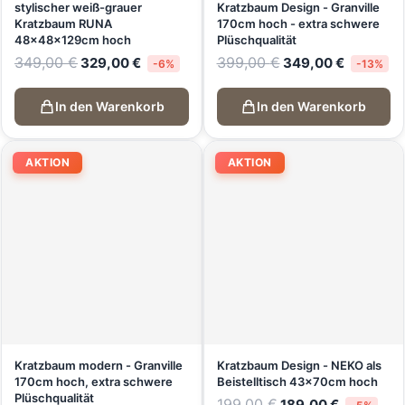
stylischer weiß-grauer
Kratzbaum Design - Granville
Kratzbaum RUNA
170cm hoch - extra schwere
48x48x129cm hoch
Plüschqualität
349,00
€
399,00
€
329,00
€
349,00
€
-6%
-13%
In den Warenkorb
In den Warenkorb
AKTION
AKTION
Kratzbaum modern - Granville
Kratzbaum Design - NEKO als
170cm hoch, extra schwere
Beistelltisch 43x70cm hoch
Plüschqualität
199,00
€
189,00
€