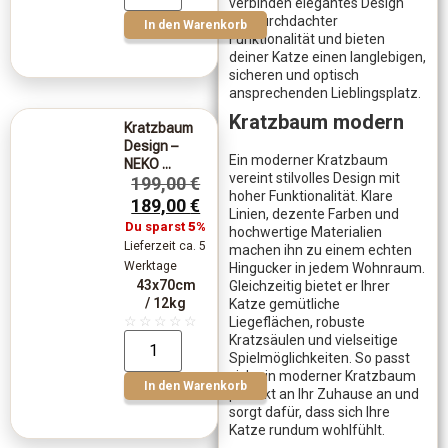
verbinden elegantes Design
mit durchdachter
In den Warenkorb
Funktionalität und bieten
deiner Katze einen langlebigen,
sicheren und optisch
ansprechenden Lieblingsplatz.
Kratzbaum modern
Kratzbaum
Design –
Ein moderner Kratzbaum
NEKO ...
vereint stilvolles Design mit
199,00
€
hoher Funktionalität. Klare
189,00
€
Linien, dezente Farben und
Du sparst
5%
hochwertige Materialien
Lieferzeit ca. 5
machen ihn zu einem echten
Werktage
Hingucker in jedem Wohnraum.
43x70cm
Gleichzeitig bietet er Ihrer
/ 12kg
Katze gemütliche
☆
☆
☆
☆
☆
Liegeflächen, robuste
Kratzsäulen und vielseitige
Spielmöglichkeiten. So passt
sich ein moderner Kratzbaum
In den Warenkorb
perfekt an Ihr Zuhause an und
sorgt dafür, dass sich Ihre
Katze rundum wohlfühlt.