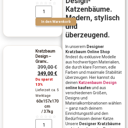
Design-
☆
☆
☆
☆
☆
Katzenbäume.
Modern, stylisch
In den Warenkorb
und
überzeugend.
In unserem
Designer
Kratzbaum
Kratzbaum Online Shop
Design –
findest du exklusive Modelle
Granv...
aus hochwertigen Materialien,
399,00
€
die durch klare Formen, edle
Farben und maximale Stabilität
349,00
€
überzeugen. Hier kannst du
Du sparst
deinen
Katzenbaum Design
13%
online kaufen
und aus
Lieferzeit ca. 5
verschiedenen Größen,
Werktage
Designs und
60x157x170
Materialkombinationen wählen
cm
– ganz nach deinem
/ 37kg
Einrichtungsstil und den
☆
☆
☆
☆
☆
Bedürfnissen deiner Katze.
Unsere
Designer Kratzbäume