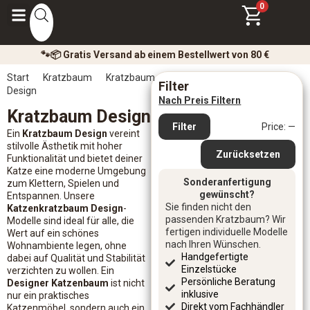
0
🐾📦 Gratis Versand ab einem Bestellwert von 80 €
Start
Kratzbaum
Kratzbaum
Filter
Design
Nach Preis Filtern
Kratzbaum Design
Filter
Price:
—
Ein
Kratzbaum Design
vereint
stilvolle Ästhetik mit hoher
Zurücksetzen
Funktionalität und bietet deiner
Katze eine moderne Umgebung
Sonderanfertigung
zum Klettern, Spielen und
gewünscht?
Entspannen. Unsere
Sie finden nicht den
Katzenkratzbaum Design
-
passenden Kratzbaum? Wir
Modelle sind ideal für alle, die
fertigen individuelle Modelle
Wert auf ein schönes
nach Ihren Wünschen.
Wohnambiente legen, ohne
Handgefertigte
dabei auf Qualität und Stabilität
Einzelstücke
verzichten zu wollen. Ein
Persönliche Beratung
Designer Katzenbaum
ist nicht
inklusive
nur ein praktisches
Direkt vom Fachhändler
Katzenmöbel, sondern auch ein