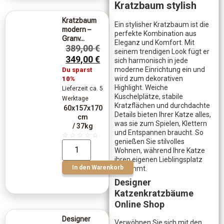
Kratzbaum stylish
Kratzbaum
Ein stylisher Kratzbaum ist die
modern –
perfekte Kombination aus
Granv...
Eleganz und Komfort. Mit
389,00
€
seinem trendigen Look fügt er
349,00
€
sich harmonisch in jede
moderne Einrichtung ein und
Du sparst
wird zum dekorativen
10%
Highlight. Weiche
Lieferzeit ca. 5
Kuschelplätze, stabile
Werktage
Kratzflächen und durchdachte
60x157x170
Details bieten Ihrer Katze alles,
cm
was sie zum Spielen, Klettern
/ 37kg
und Entspannen braucht. So
☆
☆
☆
☆
☆
genießen Sie stilvolles
Wohnen, während Ihre Katze
ihren eigenen Lieblingsplatz
In den Warenkorb
bekommt.
Designer
Katzenkratzbäume
Online Shop
Designer
Verwöhnen Sie sich mit den