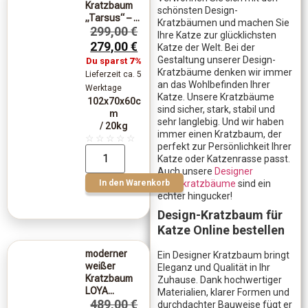
Kratzbaum
schönsten Design-
„Tarsus“ – ...
Kratzbäumen und machen Sie
299,00
€
Ihre Katze zur glücklichsten
279,00
€
Katze der Welt. Bei der
Gestaltung unserer Design-
Du sparst
7%
Kratzbäume denken wir immer
Lieferzeit ca. 5
an das Wohlbefinden Ihrer
Werktage
Katze. Unsere Kratzbäume
102x70x60c
sind sicher, stark, stabil und
m
sehr langlebig. Und wir haben
/ 20kg
immer einen Kratzbaum, der
☆
☆
☆
☆
☆
perfekt zur Persönlichkeit Ihrer
Katze oder Katzenrasse passt.
Auch unsere
Designer
In den Warenkorb
Wandkratzbäume
sind ein
echter hingucker!
Design-Kratzbaum für
Katze Online bestellen
moderner
Ein Designer Kratzbaum bringt
weißer
Eleganz und Qualität in Ihr
Kratzbaum
Zuhause. Dank hochwertiger
LOYA...
Materialien, klarer Formen und
489,00
€
durchdachter Bauweise fügt er